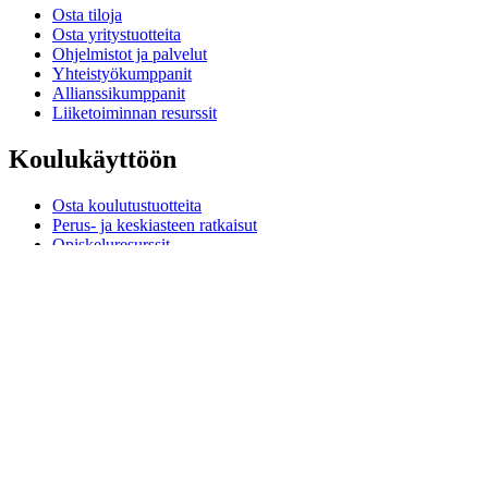
Osta tiloja
Osta yritystuotteita
Ohjelmistot ja palvelut
Yhteistyökumppanit
Allianssikumppanit
Liiketoiminnan resurssit
Koulukäyttöön
Osta koulutustuotteita
Perus- ja keskiasteen ratkaisut
Opiskeluresurssit
Tuki
Yksilöllinen tuki
Pelituki
Yritys- ja koulutustuki
Ota yhteyttä
Varaosat
Seuraa Tilaustasi
Palautukset ja peruutukset