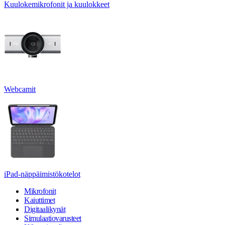
Kuulokemikrofonit ja kuulokkeet
Webcamit
iPad-näppäimistökotelot
Mikrofonit
Kaiuttimet
Digitaalikynät
Simulaatiovarusteet