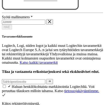
Syötä mallinumero
*
HAE
Tavaramerkkilausunto
Logitech, Logi, niiden logot ja kaikki muut Logitechin tavaramerkit
ovat Logitech Europe S.A.:n ja/tai sen tytäryhtiöiden tavaramerkkejä
tai rekisteröityjä tavaramerkkejä Yhdysvalloissa ja muissa maissa.
Kaikki muut kolmansien osapuolten tavaramerkit ovat omistajiensa
omaisuutta.
Katso kaikki tavaramerkit
Tilaa ja vastaanota erikoistarjouksesi sekä eksklusiiviset edut.
Haluan henkilökohtaista markkinointia Logitechltä. Voit
peruuttaa tilauksen milloin tahansa. Katso
tietosuojakäytäntömme.
Kiitos rekisteröitymisestä.