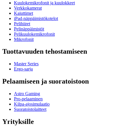
Kuulokemikrofonit ja kuulokkeet
Verkkokamerat
Kaiuttimet
iPad-näppäimistökotelot
Pelihiiret
Pelinäppäimistöt
Pelikuulokemikrofonit
Mikrofonit
Tuottavuuden tehostamiseen
Master Series
Ergo-sarja
Pelaamiseen ja suoratoistoon
Astro Gaming
Pro-pelaaminen
Kilpa-ajosimulaatio
Suoratoistolaitteet
Yrityksille