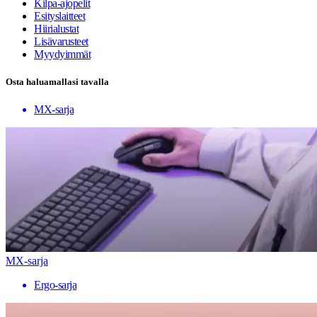
Kilpa-ajopelit
Esityslaitteet
Hiirialustat
Lisävarusteet
Myydyimmät
Osta haluamallasi tavalla
MX-sarja
MX-sarja
Ergo-sarja