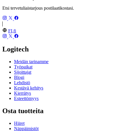
Etsi tervetuliaistarjous postilaatikostasi.
FI,fi
Logitech
Meidän tarinamme
Työpaikat
Sijoittajat
Blogi
Lehdistö
Kestävä kehitys
Kierrätys
Esteettömyys
Osta tuotteita
Hiiret
Näppäimistöt