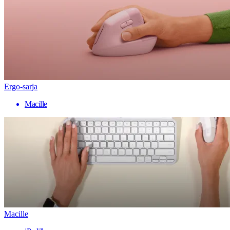
Ergo-sarja
Macille
Macille