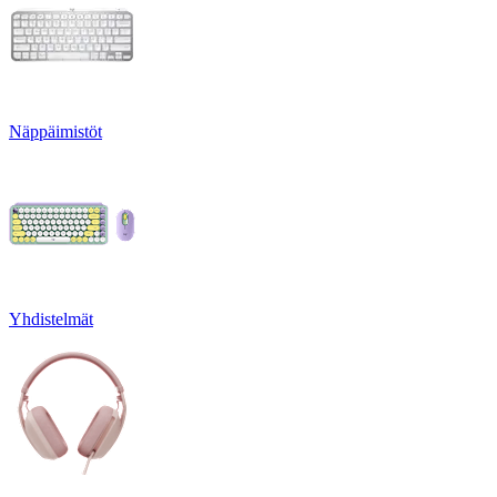
Näppäimistöt
Yhdistelmät