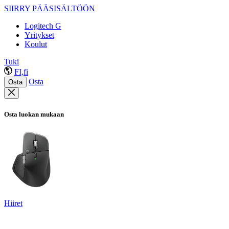
SIIRRY PÄÄSISÄLTÖÖN
Logitech G
Yritykset
Koulut
Tuki
FI,fi
Osta
Osta
Osta luokan mukaan
Hiiret