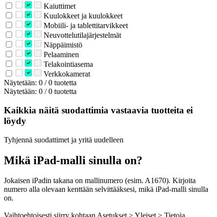
Kaiuttimet
Kuulokkeet ja kuulokkeet
Mobiili- ja tablettitarvikkeet
Neuvottelutilajärjestelmät
Näppäimistö
Pelaaminen
Telakointiasema
Verkkokamerat
Näytetään: 0 / 0 tuotetta
Näytetään: 0 / 0 tuotetta
Kaikkia näitä suodattimia vastaavia tuotteita ei
löydy
Tyhjennä suodattimet ja yritä uudelleen
Mikä iPad-malli sinulla on?
Jokaisen iPadin takana on mallinumero (esim. A1670). Kirjoita
numero alla olevaan kenttään selvittääksesi, mikä iPad-malli sinulla
on.
Vaihtoehtoisesti siirry kohtaan Asetukset > Yleiset > Tietoja.