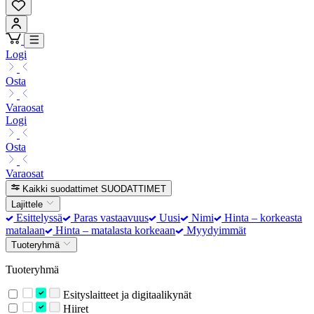
Logi
Osta
Varaosat
Logi
Osta
Varaosat
Kaikki suodattimet
SUODATTIMET
Lajittele
Esittelyssä
Paras vastaavuus
Uusi
Nimi
Hinta – korkeasta
matalaan
Hinta – matalasta korkeaan
Myydyimmät
Tuoteryhmä
Tuoteryhmä
Esityslaitteet ja digitaalikynät
Hiiret