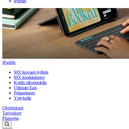
iPadille
iPadille
MX luovaan työhön
MX koodaukseen
Kodin ulkopuolella
Ultimate Ears
Pelaamiseen
Yrityksille
Ohjelmistot
Tarjoukset
Planeetta