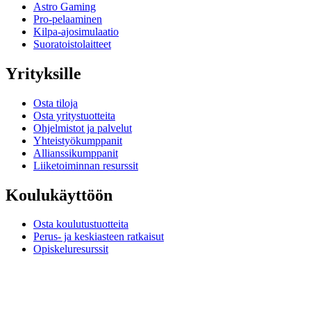
Astro Gaming
Pro-pelaaminen
Kilpa-ajosimulaatio
Suoratoistolaitteet
Yrityksille
Osta tiloja
Osta yritystuotteita
Ohjelmistot ja palvelut
Yhteistyökumppanit
Allianssikumppanit
Liiketoiminnan resurssit
Koulukäyttöön
Osta koulutustuotteita
Perus- ja keskiasteen ratkaisut
Opiskeluresurssit
Tuki
Yksilöllinen tuki