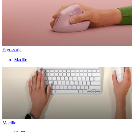
Ergo-sarja
Macille
Macille