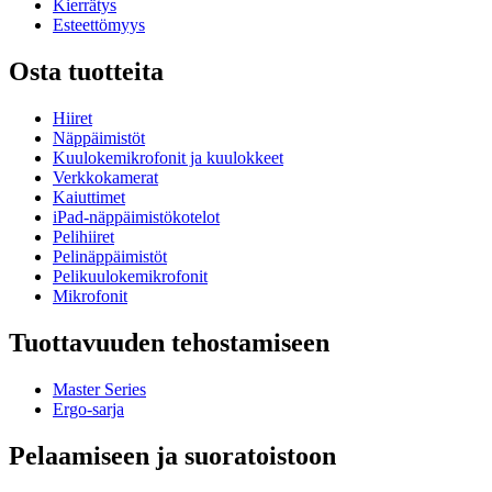
Kierrätys
Esteettömyys
Osta tuotteita
Hiiret
Näppäimistöt
Kuulokemikrofonit ja kuulokkeet
Verkkokamerat
Kaiuttimet
iPad-näppäimistökotelot
Pelihiiret
Pelinäppäimistöt
Pelikuulokemikrofonit
Mikrofonit
Tuottavuuden tehostamiseen
Master Series
Ergo-sarja
Pelaamiseen ja suoratoistoon