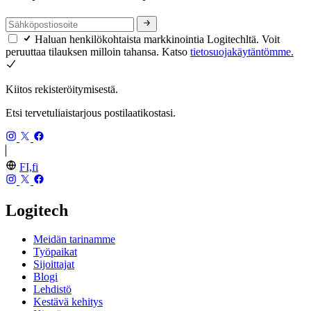
Haluan henkilökohtaista markkinointia Logitechltä. Voit
peruuttaa tilauksen milloin tahansa. Katso
tietosuojakäytäntömme.
Kiitos rekisteröitymisestä.
Etsi tervetuliaistarjous postilaatikostasi.
FI,fi
Logitech
Meidän tarinamme
Työpaikat
Sijoittajat
Blogi
Lehdistö
Kestävä kehitys