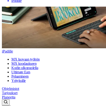
iPadille
iPadille
MX luovaan työhön
MX koodaukseen
Kodin ulkopuolella
Ultimate Ears
Pelaamiseen
Yrityksille
Ohjelmistot
Tarjoukset
Planeetta