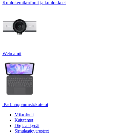
Kuulokemikrofonit ja kuulokkeet
Webcamit
iPad-näppäimistökotelot
Mikrofonit
Kaiuttimet
Digitaalikynät
Simulaatiovarusteet