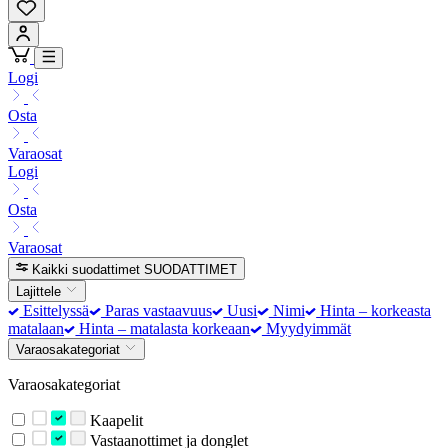
Logi
Osta
Varaosat
Logi
Osta
Varaosat
Kaikki suodattimet
SUODATTIMET
Lajittele
Esittelyssä
Paras vastaavuus
Uusi
Nimi
Hinta – korkeasta
matalaan
Hinta – matalasta korkeaan
Myydyimmät
Varaosakategoriat
Varaosakategoriat
Kaapelit
Vastaanottimet ja donglet