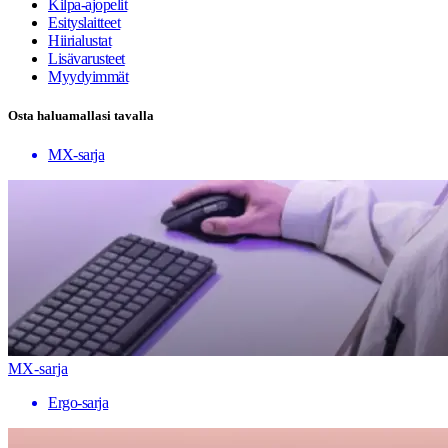
Kilpa-ajopelit
Esityslaitteet
Hiirialustat
Lisävarusteet
Myydyimmät
Osta haluamallasi tavalla
MX-sarja
MX-sarja
Ergo-sarja