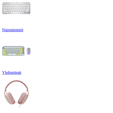
Näppäimistöt
Yhdistelmät