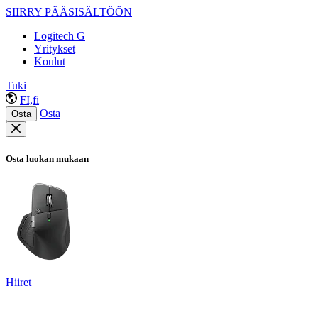
SIIRRY PÄÄSISÄLTÖÖN
Logitech G
Yritykset
Koulut
Tuki
FI,fi
Osta
Osta
Osta luokan mukaan
Hiiret