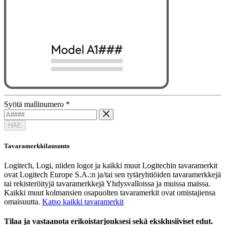
Syötä mallinumero
*
HAE
Tavaramerkkilausunto
Logitech, Logi, niiden logot ja kaikki muut Logitechin tavaramerkit
ovat Logitech Europe S.A.:n ja/tai sen tytäryhtiöiden tavaramerkkejä
tai rekisteröityjä tavaramerkkejä Yhdysvalloissa ja muissa maissa.
Kaikki muut kolmansien osapuolten tavaramerkit ovat omistajiensa
omaisuutta.
Katso kaikki tavaramerkit
Tilaa ja vastaanota erikoistarjouksesi sekä eksklusiiviset edut.