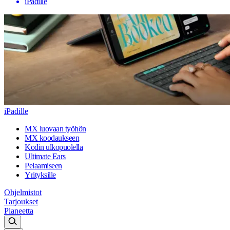
iPadille
iPadille
MX luovaan työhön
MX koodaukseen
Kodin ulkopuolella
Ultimate Ears
Pelaamiseen
Yrityksille
Ohjelmistot
Tarjoukset
Planeetta