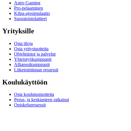
Astro Gaming
Pro-pelaaminen
Kilpa-ajosimulaatio
Suoratoistolaitteet
Yrityksille
Osta tiloja
Osta yritystuotteita
Ohjelmistot ja palvelut
Yhteistyökumppanit
Allianssikumppanit
Liiketoiminnan resurssit
Koulukäyttöön
Osta koulutustuotteita
Perus- ja keskiasteen ratkaisut
Opiskeluresurssit
Tuki
Yksilöllinen tuki