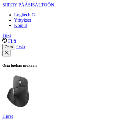
SIIRRY PÄÄSISÄLTÖÖN
Logitech G
Yritykset
Koulut
Tuki
FI,fi
Osta
Osta
Osta luokan mukaan
Hiiret