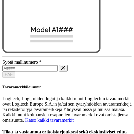
Syötä mallinumero
*
HAE
Tavaramerkkilausunto
Logitech, Logi, niiden logot ja kaikki muut Logitechin tavaramerkit
ovat Logitech Europe S.A.:n ja/tai sen tytäryhtiöiden tavaramerkkejä
tai rekisteröityjä tavaramerkkejä Yhdysvalloissa ja muissa maissa.
Kaikki muut kolmansien osapuolten tavaramerkit ovat omistajiensa
omaisuutta.
Katso kaikki tavaramerkit
Tilaa ja vastaanota erikoistarjouksesi sekä eksklusiiviset edut.