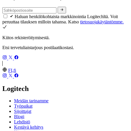
Haluan henkilökohtaista markkinointia Logitechltä. Voit
peruuttaa tilauksen milloin tahansa. Katso
tietosuojakäytäntömme.
Kiitos rekisteröitymisestä.
Etsi tervetuliaistarjous postilaatikostasi.
FI,fi
Logitech
Meidän tarinamme
Työpaikat
Sijoittajat
Blogi
Lehdistö
Kestävä kehitys