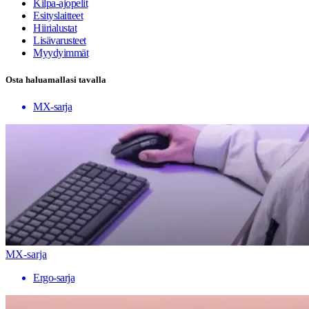
Kilpa-ajopelit
Esityslaitteet
Hiirialustat
Lisävarusteet
Myydyimmät
Osta haluamallasi tavalla
MX-sarja
MX-sarja
Ergo-sarja