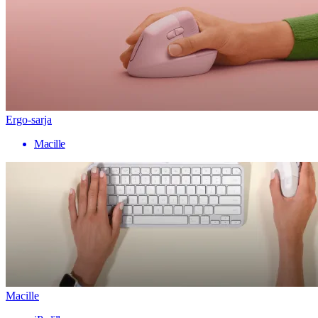
Ergo-sarja
Macille
Macille