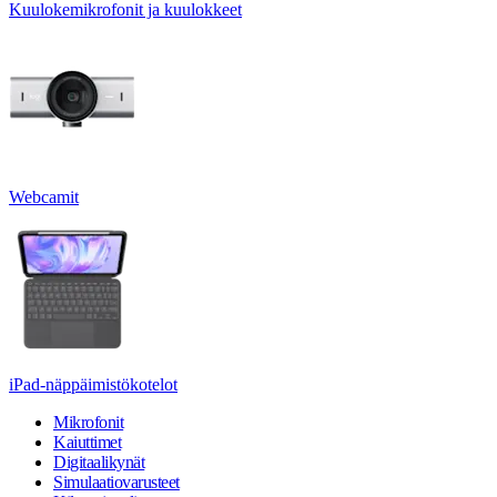
Kuulokemikrofonit ja kuulokkeet
Webcamit
iPad-näppäimistökotelot
Mikrofonit
Kaiuttimet
Digitaalikynät
Simulaatiovarusteet