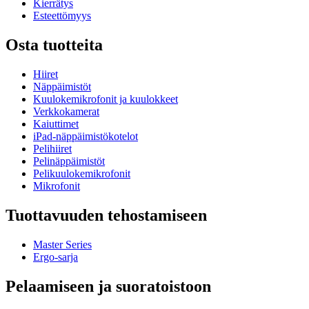
Kierrätys
Esteettömyys
Osta tuotteita
Hiiret
Näppäimistöt
Kuulokemikrofonit ja kuulokkeet
Verkkokamerat
Kaiuttimet
iPad-näppäimistökotelot
Pelihiiret
Pelinäppäimistöt
Pelikuulokemikrofonit
Mikrofonit
Tuottavuuden tehostamiseen
Master Series
Ergo-sarja
Pelaamiseen ja suoratoistoon