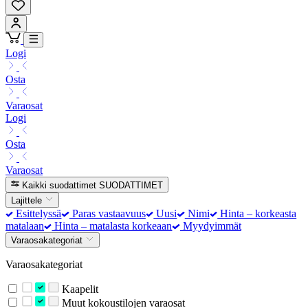
Logi
Osta
Varaosat
Logi
Osta
Varaosat
Kaikki suodattimet
SUODATTIMET
Lajittele
Esittelyssä
Paras vastaavuus
Uusi
Nimi
Hinta – korkeasta
matalaan
Hinta – matalasta korkeaan
Myydyimmät
Varaosakategoriat
Varaosakategoriat
Kaapelit
Muut kokoustilojen varaosat