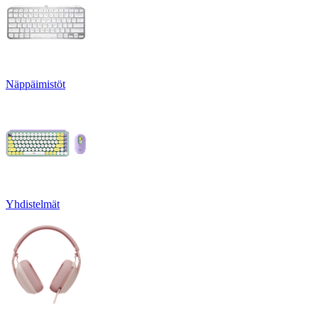
Näppäimistöt
Yhdistelmät