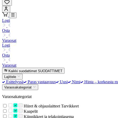
Logi
Osta
Varaosat
Logi
Osta
Varaosat
Kaikki suodattimet
SUODATTIMET
Lajittele
Esittelyssä
Paras vastaavuus
Uusi
Nimi
Hinta – korkeasta m
Varaosakategoriat
Varaosakategoriat
Hiiret & ohjauslaitteet Tarvikkeet
Kaapelit
Kiinnikkeet ja telakointiasema