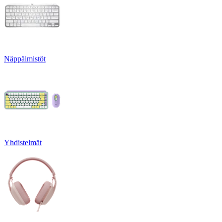
Näppäimistöt
Yhdistelmät