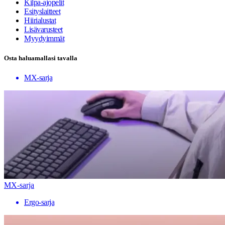
Kilpa-ajopelit
Esityslaitteet
Hiirialustat
Lisävarusteet
Myydyimmät
Osta haluamallasi tavalla
MX-sarja
MX-sarja
Ergo-sarja