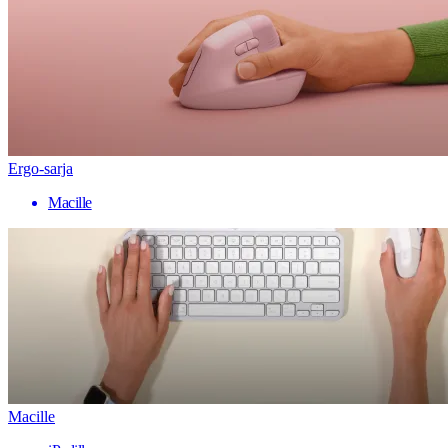
Ergo-sarja
Macille
Macille