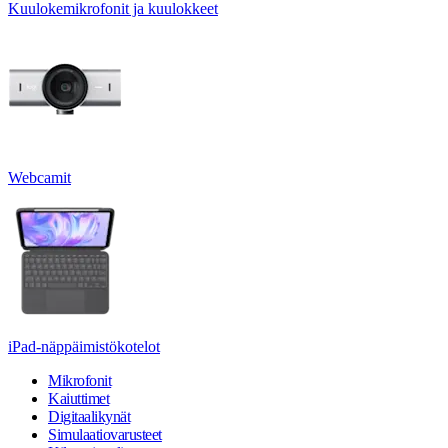
Kuulokemikrofonit ja kuulokkeet
Webcamit
iPad-näppäimistökotelot
Mikrofonit
Kaiuttimet
Digitaalikynät
Simulaatiovarusteet