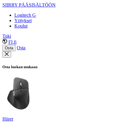
SIIRRY PÄÄSISÄLTÖÖN
Logitech G
Yritykset
Koulut
Tuki
FI,fi
Osta
Osta
Osta luokan mukaan
Hiiret