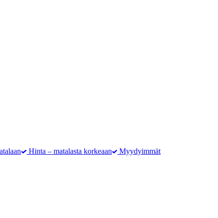
atalaan
Hinta – matalasta korkeaan
Myydyimmät