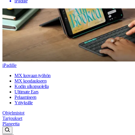
iPadille
iPadille
MX luovaan työhön
MX koodaukseen
Kodin ulkopuolella
Ultimate Ears
Pelaamiseen
Yrityksille
Ohjelmistot
Tarjoukset
Planeetta