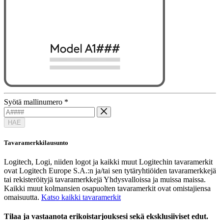
Syötä mallinumero
*
HAE
Tavaramerkkilausunto
Logitech, Logi, niiden logot ja kaikki muut Logitechin tavaramerkit
ovat Logitech Europe S.A.:n ja/tai sen tytäryhtiöiden tavaramerkkejä
tai rekisteröityjä tavaramerkkejä Yhdysvalloissa ja muissa maissa.
Kaikki muut kolmansien osapuolten tavaramerkit ovat omistajiensa
omaisuutta.
Katso kaikki tavaramerkit
Tilaa ja vastaanota erikoistarjouksesi sekä eksklusiiviset edut.