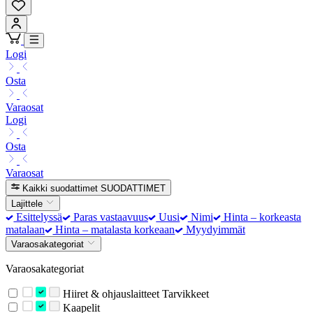
Logi
Osta
Varaosat
Logi
Osta
Varaosat
Kaikki suodattimet
SUODATTIMET
Lajittele
Esittelyssä
Paras vastaavuus
Uusi
Nimi
Hinta – korkeasta
matalaan
Hinta – matalasta korkeaan
Myydyimmät
Varaosakategoriat
Varaosakategoriat
Hiiret & ohjauslaitteet Tarvikkeet
Kaapelit