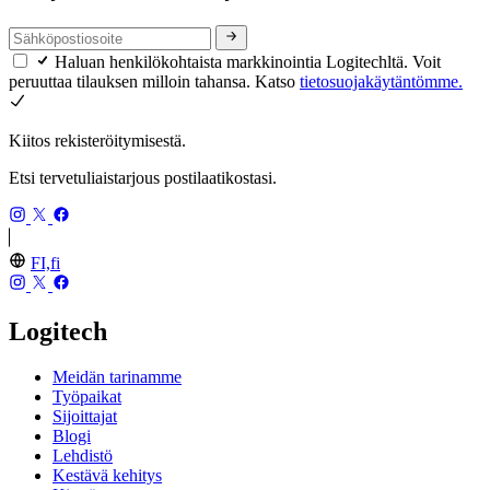
Haluan henkilökohtaista markkinointia Logitechltä. Voit
peruuttaa tilauksen milloin tahansa. Katso
tietosuojakäytäntömme.
Kiitos rekisteröitymisestä.
Etsi tervetuliaistarjous postilaatikostasi.
FI,fi
Logitech
Meidän tarinamme
Työpaikat
Sijoittajat
Blogi
Lehdistö
Kestävä kehitys