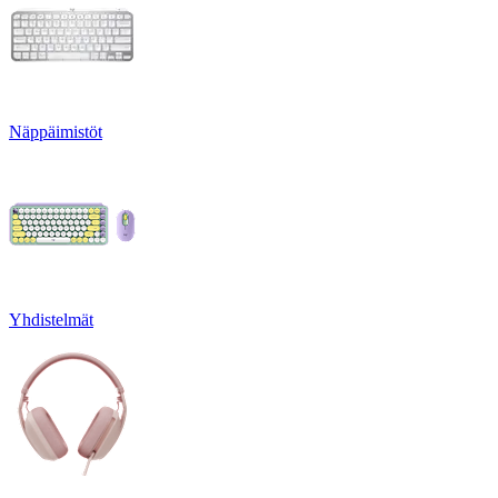
Näppäimistöt
Yhdistelmät