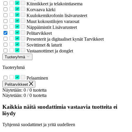
Kiinnikkeet ja telakointiasema
Korvaava kärki
Kuulokemikrofonin lisävarusteet
Muut kokoustilojen varaosat
Näppäimistöt Lisävarusteet
Pelitarvikkeet
Presenterit ja digitaaliset kynät Tarvikkeet
Sovittimet & laturit
Vastaanottimet ja donglet
Tuoteryhmä
Tuoteryhmä
Pelaaminen
Pelitarvikkeet
Näytetään: 0 / 0 tuotetta
Näytetään: 0 / 0 tuotetta
Kaikkia näitä suodattimia vastaavia tuotteita ei
löydy
Tyhjennä suodattimet ja yritä uudelleen