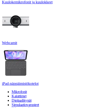
Kuulokemikrofonit ja kuulokkeet
Webcamit
iPad-näppäimistökotelot
Mikrofonit
Kaiuttimet
Digitaalikynät
Simulaatiovarusteet