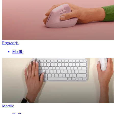
Ergo-sarja
Macille
Macille