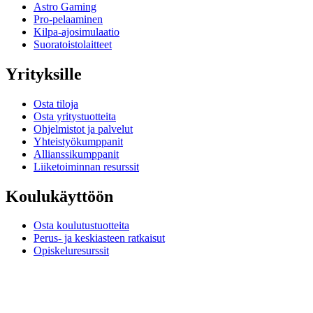
Astro Gaming
Pro-pelaaminen
Kilpa-ajosimulaatio
Suoratoistolaitteet
Yrityksille
Osta tiloja
Osta yritystuotteita
Ohjelmistot ja palvelut
Yhteistyökumppanit
Allianssikumppanit
Liiketoiminnan resurssit
Koulukäyttöön
Osta koulutustuotteita
Perus- ja keskiasteen ratkaisut
Opiskeluresurssit
Tuki
Yksilöllinen tuki