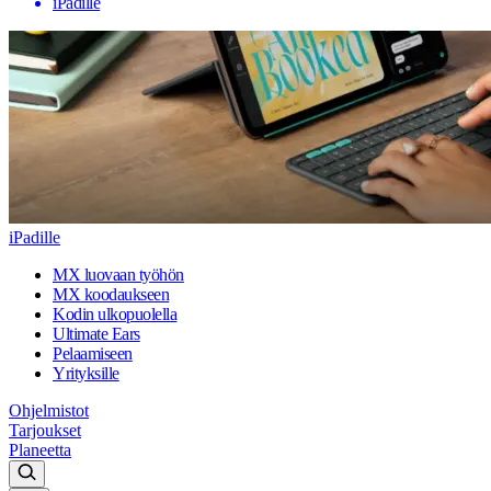
iPadille
iPadille
MX luovaan työhön
MX koodaukseen
Kodin ulkopuolella
Ultimate Ears
Pelaamiseen
Yrityksille
Ohjelmistot
Tarjoukset
Planeetta