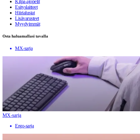
Kilpa-ajopelit
Esityslaitteet
Hiirialustat
Lisävarusteet
Myydyimmät
Osta haluamallasi tavalla
MX-sarja
MX-sarja
Ergo-sarja