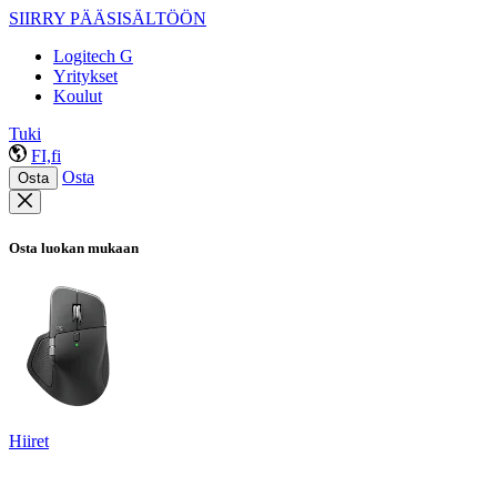
SIIRRY PÄÄSISÄLTÖÖN
Logitech G
Yritykset
Koulut
Tuki
FI,fi
Osta
Osta
Osta luokan mukaan
Hiiret