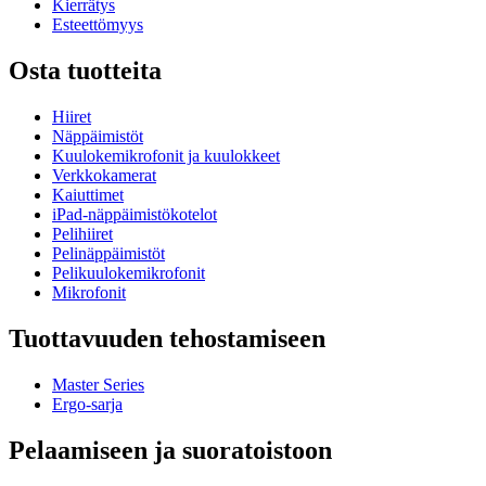
Kierrätys
Esteettömyys
Osta tuotteita
Hiiret
Näppäimistöt
Kuulokemikrofonit ja kuulokkeet
Verkkokamerat
Kaiuttimet
iPad-näppäimistökotelot
Pelihiiret
Pelinäppäimistöt
Pelikuulokemikrofonit
Mikrofonit
Tuottavuuden tehostamiseen
Master Series
Ergo-sarja
Pelaamiseen ja suoratoistoon