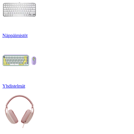
Näppäimistöt
Yhdistelmät