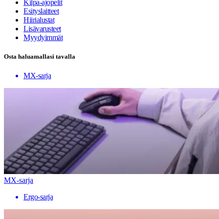
Kilpa-ajopelit
Esityslaitteet
Hiirialustat
Lisävarusteet
Myydyimmät
Osta haluamallasi tavalla
MX-sarja
MX-sarja
Ergo-sarja