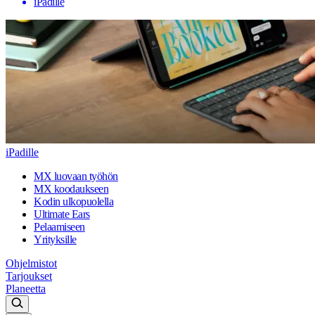
iPadille
iPadille
MX luovaan työhön
MX koodaukseen
Kodin ulkopuolella
Ultimate Ears
Pelaamiseen
Yrityksille
Ohjelmistot
Tarjoukset
Planeetta