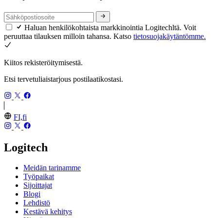
Haluan henkilökohtaista markkinointia Logitechltä. Voit
peruuttaa tilauksen milloin tahansa. Katso
tietosuojakäytäntömme.
Kiitos rekisteröitymisestä.
Etsi tervetuliaistarjous postilaatikostasi.
FI,fi
Logitech
Meidän tarinamme
Työpaikat
Sijoittajat
Blogi
Lehdistö
Kestävä kehitys