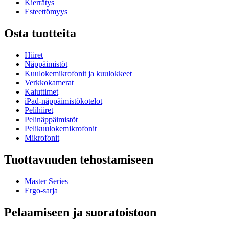
Kierrätys
Esteettömyys
Osta tuotteita
Hiiret
Näppäimistöt
Kuulokemikrofonit ja kuulokkeet
Verkkokamerat
Kaiuttimet
iPad-näppäimistökotelot
Pelihiiret
Pelinäppäimistöt
Pelikuulokemikrofonit
Mikrofonit
Tuottavuuden tehostamiseen
Master Series
Ergo-sarja
Pelaamiseen ja suoratoistoon