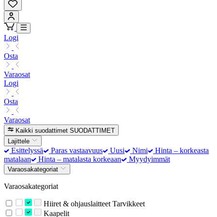
Logi
Osta
Varaosat
Logi
Osta
Varaosat
Kaikki suodattimet
SUODATTIMET
Lajittele
Esittelyssä
Paras vastaavuus
Uusi
Nimi
Hinta – korkeasta
matalaan
Hinta – matalasta korkeaan
Myydyimmät
Varaosakategoriat
Varaosakategoriat
Hiiret & ohjauslaitteet Tarvikkeet
Kaapelit