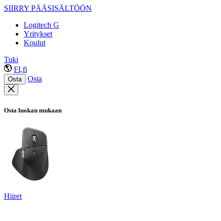
SIIRRY PÄÄSISÄLTÖÖN
Logitech G
Yritykset
Koulut
Tuki
FI,fi
Osta
Osta
Osta luokan mukaan
Hiiret