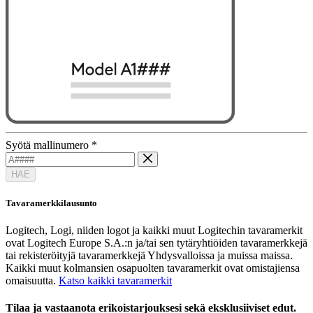
Syötä mallinumero
*
HAE
Tavaramerkkilausunto
Logitech, Logi, niiden logot ja kaikki muut Logitechin tavaramerkit
ovat Logitech Europe S.A.:n ja/tai sen tytäryhtiöiden tavaramerkkejä
tai rekisteröityjä tavaramerkkejä Yhdysvalloissa ja muissa maissa.
Kaikki muut kolmansien osapuolten tavaramerkit ovat omistajiensa
omaisuutta.
Katso kaikki tavaramerkit
Tilaa ja vastaanota erikoistarjouksesi sekä eksklusiiviset edut.