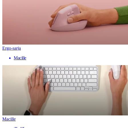
Ergo-sarja
Macille
Macille