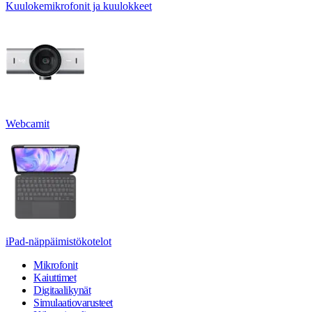
Kuulokemikrofonit ja kuulokkeet
Webcamit
iPad-näppäimistökotelot
Mikrofonit
Kaiuttimet
Digitaalikynät
Simulaatiovarusteet