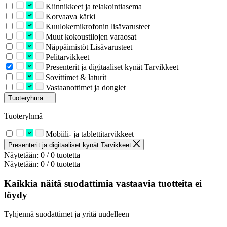
Kiinnikkeet ja telakointiasema
Korvaava kärki
Kuulokemikrofonin lisävarusteet
Muut kokoustilojen varaosat
Näppäimistöt Lisävarusteet
Pelitarvikkeet
Presenterit ja digitaaliset kynät Tarvikkeet
Sovittimet & laturit
Vastaanottimet ja donglet
Tuoteryhmä
Tuoteryhmä
Mobiili- ja tablettitarvikkeet
Presenterit ja digitaaliset kynät Tarvikkeet
Näytetään: 0 / 0 tuotetta
Näytetään: 0 / 0 tuotetta
Kaikkia näitä suodattimia vastaavia tuotteita ei
löydy
Tyhjennä suodattimet ja yritä uudelleen