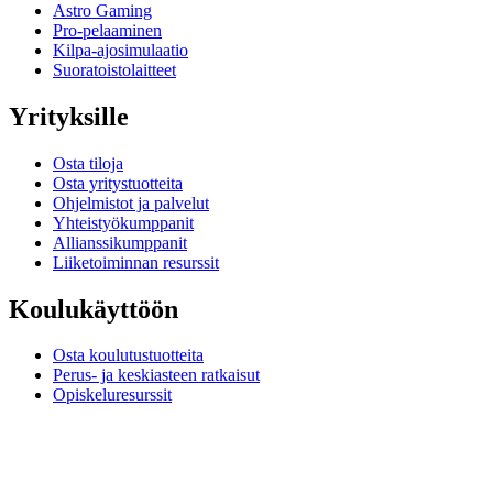
Astro Gaming
Pro-pelaaminen
Kilpa-ajosimulaatio
Suoratoistolaitteet
Yrityksille
Osta tiloja
Osta yritystuotteita
Ohjelmistot ja palvelut
Yhteistyökumppanit
Allianssikumppanit
Liiketoiminnan resurssit
Koulukäyttöön
Osta koulutustuotteita
Perus- ja keskiasteen ratkaisut
Opiskeluresurssit
Tuki
Yksilöllinen tuki