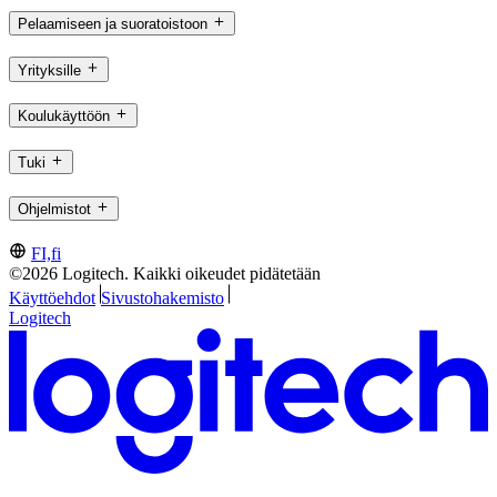
Pelaamiseen ja suoratoistoon
Yrityksille
Koulukäyttöön
Tuki
Ohjelmistot
FI,fi
©2026 Logitech. Kaikki oikeudet pidätetään
Käyttöehdot
Sivustohakemisto
Logitech