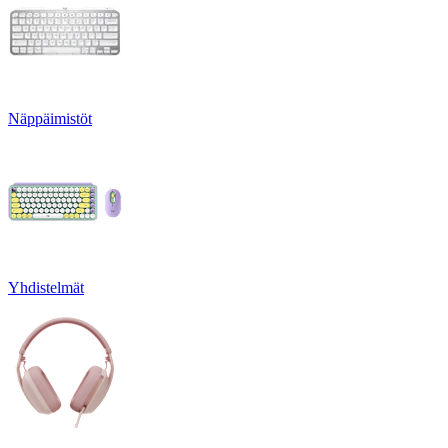
Näppäimistöt
Yhdistelmät