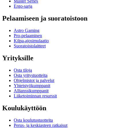
Master Series
Ergo-sarja
Pelaamiseen ja suoratoistoon
Astro Gaming
Pro-pelaaminen
Kilpa-ajosimulaatio
Suoratoistolaitteet
Yrityksille
Osta tiloja
Osta yritystuotteita
Ohjelmistot ja palvelut
Yhteistyökumppanit
Allianssikumppanit
Liiketoiminnan resurssit
Koulukäyttöön
Osta koulutustuotteita
Perus- ja keskiasteen ratkaisut