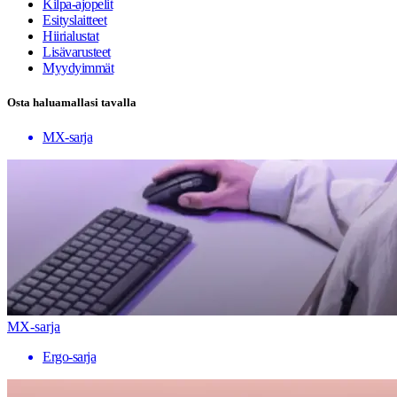
Kilpa-ajopelit
Esityslaitteet
Hiirialustat
Lisävarusteet
Myydyimmät
Osta haluamallasi tavalla
MX-sarja
MX-sarja
Ergo-sarja