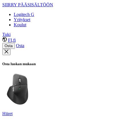
SIIRRY PÄÄSISÄLTÖÖN
Logitech G
Yritykset
Koulut
Tuki
FI,fi
Osta
Osta
Osta luokan mukaan
Hiiret