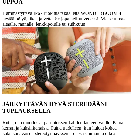
UPPOA
Hämmästyttävä IP67-luokitus takaa, että WONDERBOOM 4
kestää pölyä, likaa ja vettä. Se jopa kelluu vedessä. Vie se uima-
altaalle, rannalle, lenkkipolulle tai suihkuun.
JÄRKYTTÄVÄN HYVÄ STEREOÄÄNI
TUPLAUKSELLA
Riittä, että muodostat pariliitoksen kahden laitteen välille. Paina
kerran ja kaksinkertaista. Paina uudelleen, kun haluat kokea
kaksikanavaisen stereotyrmäyksen – eli vasemman ja oikean