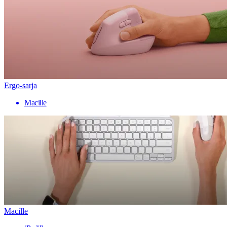
Ergo-sarja
Macille
Macille