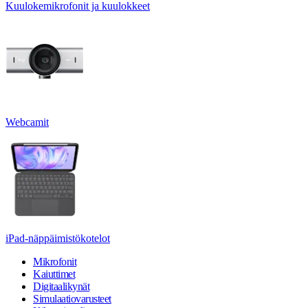
Kuulokemikrofonit ja kuulokkeet
Webcamit
iPad-näppäimistökotelot
Mikrofonit
Kaiuttimet
Digitaalikynät
Simulaatiovarusteet