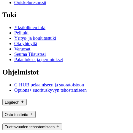
Opiskeluresurssit
Tuki
Yksilöllinen tuki
Pelituki
Yritys- ja koulutustuki
Ota yhteyttä
Varaosat
Seuraa Tilaustasi
Palautukset ja peruutukset
Ohjelmistot
G HUB pelaamiseen ja suoratoistoon
Options+ suorituskyvyn tehostamiseen
Logitech
Osta tuotteita
Tuottavuuden tehostamiseen