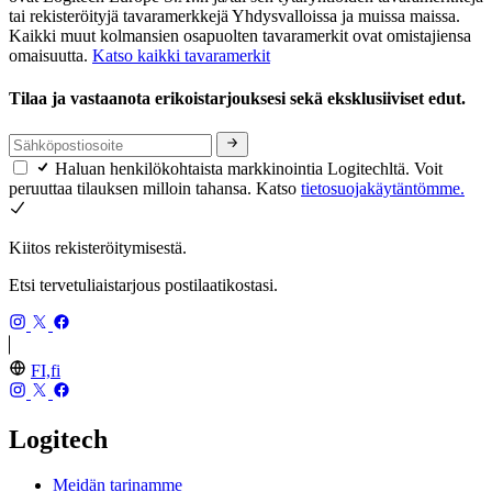
tai rekisteröityjä tavaramerkkejä Yhdysvalloissa ja muissa maissa.
Kaikki muut kolmansien osapuolten tavaramerkit ovat omistajiensa
omaisuutta.
Katso kaikki tavaramerkit
Tilaa ja vastaanota erikoistarjouksesi sekä eksklusiiviset edut.
Haluan henkilökohtaista markkinointia Logitechltä. Voit
peruuttaa tilauksen milloin tahansa. Katso
tietosuojakäytäntömme.
Kiitos rekisteröitymisestä.
Etsi tervetuliaistarjous postilaatikostasi.
FI,fi
Logitech
Meidän tarinamme