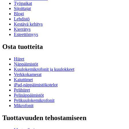
Työpaikat
Sijoittajat
Blogi
Lehdistö
Kestävä kehitys
Kierrätys
Esteettömyys
Osta tuotteita
Hiiret
Näppäimistöt
Kuulokemikrofonit ja kuulokkeet
Verkkokamerat
Kaiuttimet
iPad-näppäimistökotelot
Pelihiiret
Pelinäppäimistöt
Pelikuulokemikrofonit
Mikrofonit
Tuottavuuden tehostamiseen