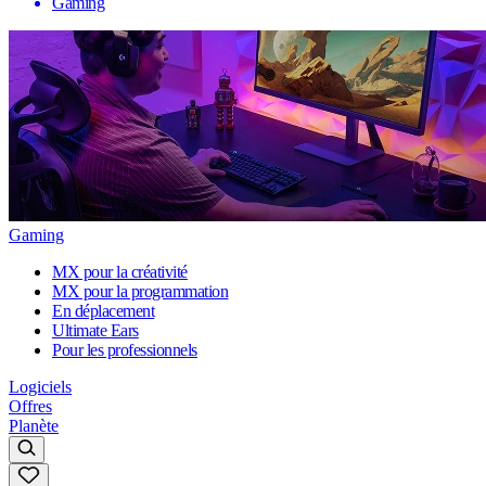
Gaming
Gaming
MX pour la créativité
MX pour la programmation
En déplacement
Ultimate Ears
Pour les professionnels
Logiciels
Offres
Planète