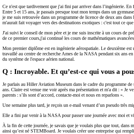
Ce n'est que tardivement que j'ai fini par arriver dans l’ingénierie. En
Entre 5 et 15 ans, je passais presque tout mon temps dans un gymnase p
je me suis retrouvée dans un programme de licence de deux ans dans l
m'aurait fait voyager vers des destinations exotiques : c'est tout ce qu
J'ai suivi le conseil de mon père et je me suis inscrite à un cours de 
de ce premier cours,j'ai continué les cours de mathématiques avancées,
Mon premier diplôme est en ingénierie aérospatiale. Le deuxième est u
travaillé au centre de recherche Ames de la NASA pendant six ans en tant
du système de l'espace aérien national.
Q : Incroyable. Et qu’est-ce qui vous a p
Je parlais au Hiller Aviation Museum dans le cadre du programme de sens
ans. Claire est venue me voir après ma présentation et m'a dit : « Je veu
parents : s’ils sont d’accord, contacte-moi et nous en reparlons ».
Une semaine plus tard, je reçois un e-mail venant d’un pseudo très 
Elle a fini par venir à la NASA pour passer une journée avec moi et visi
À la fin de cette journée, je savais que je voulais plus que tout, dan
ainsi qu’est né STEMBoard. Je voulais créer une entreprise qui rempliss