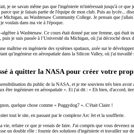
 fait, je ne savais même pas que l'ingénierie m'intéressait jusqu'à ce que
arce que je faisais partie de l'équipe de mon club. Puis au lycée... diso
e Michigan, au Washtenaw Community College. Je pensais que j'allais m
e je voulais dans ma vie à l'époque.
pré-algèbre à Washtenaw. Ce cours était donné par une femme, qui était i
 puis je suis passée à l’Université du Michigan, où j'ai décroché deux 
ne maîtrise en ingénierie des systèmes spatiaux, axée sur le développem
 qu'ingénieur en aérospatiale dans la Silicon Valley, où j'ai travaillé sur
oussé à quitter la NASA pour créer votre pr
ibilisation du public de la NASA, et je me souviens très bien avoir aper
x être ingénieure en aérospatiale ». Et j'ai dit : « Eh bien, d'accord, tie
mignon, quelque chose comme « Puggydog7 ». C'était Claire !
ter tout le site, en passant par le complexe Arc Jet et la soufflerie.
s ma vie, refaire ce que je venais de faire. J'ai compris que vous devene
e un double rôle : fournir des solutions d'ingénierie et travailler sur d