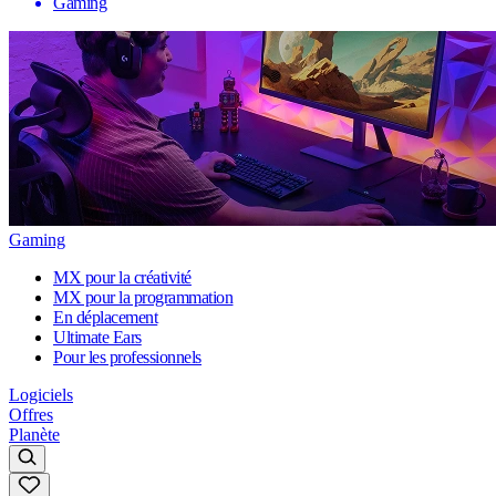
Gaming
Gaming
MX pour la créativité
MX pour la programmation
En déplacement
Ultimate Ears
Pour les professionnels
Logiciels
Offres
Planète