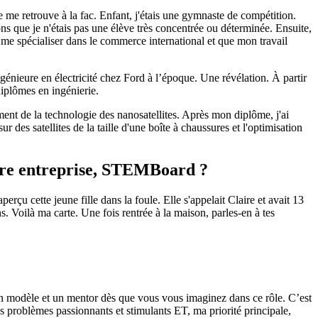
 je me retrouve à la fac. Enfant, j'étais une gymnaste de compétition.
ns que je n'étais pas une élève très concentrée ou déterminée. Ensuite,
e spécialiser dans le commerce international et que mon travail
ngénieure en électricité chez Ford à l’époque. Une révélation. À partir
diplômes en ingénierie.
ent de la technologie des nanosatellites. Après mon diplôme, j'ai
 des satellites de la taille d'une boîte à chaussures et l'optimisation
opre entreprise, STEMBoard ?
çu cette jeune fille dans la foule. Elle s'appelait Claire et avait 13
ns. Voilà ma carte. Une fois rentrée à la maison, parles-en à tes
z un modèle et un mentor dès que vous vous imaginez dans ce rôle. C’est
es problèmes passionnants et stimulants ET, ma priorité principale,