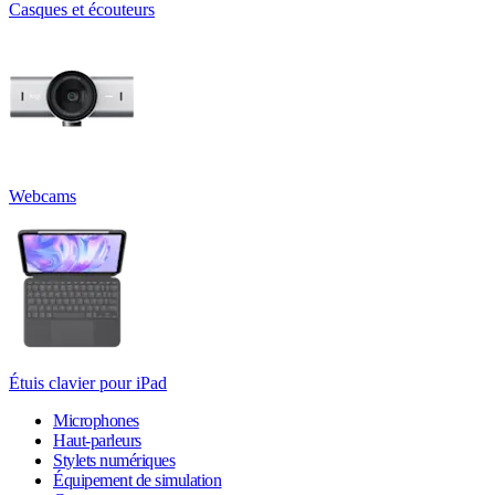
Casques et écouteurs
Webcams
Étuis clavier pour iPad
Microphones
Haut-parleurs
Stylets numériques
Équipement de simulation