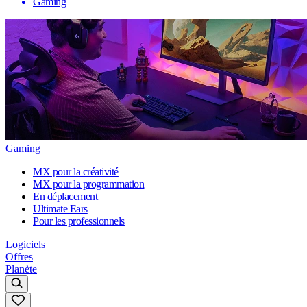
Gaming
Gaming
MX pour la créativité
MX pour la programmation
En déplacement
Ultimate Ears
Pour les professionnels
Logiciels
Offres
Planète