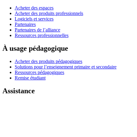
Acheter des espaces
Acheter des produits professionnels
Logiciels et services
Partenaires
Partenaires de l’alliance
Ressources professionnelles
À usage pédagogique
Acheter des produits pédagogiques
Solutions pour l’enseignement primaire et secondaire
Ressources pédagogiques
Remise étudiant
Assistance
Assistance individuelle
Assistance gaming
Assistance aux entreprises et à l'éducation
Nous contacter
Pièces de rechange
Suivre votre commande
Retours et annulations