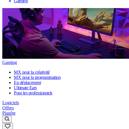
Gaming
Gaming
MX pour la créativité
MX pour la programmation
En déplacement
Ultimate Ears
Pour les professionnels
Logiciels
Offres
Planète