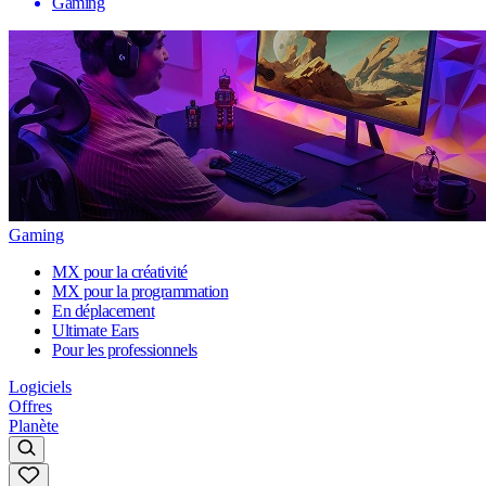
Gaming
Gaming
MX pour la créativité
MX pour la programmation
En déplacement
Ultimate Ears
Pour les professionnels
Logiciels
Offres
Planète