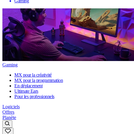
Gaming
Gaming
MX pour la créativité
MX pour la programmation
En déplacement
Ultimate Ears
Pour les professionnels
Logiciels
Offres
Planète