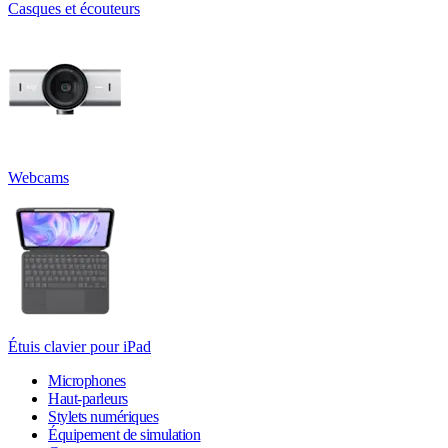
Casques et écouteurs
Webcams
Étuis clavier pour iPad
Microphones
Haut-parleurs
Stylets numériques
Équipement de simulation