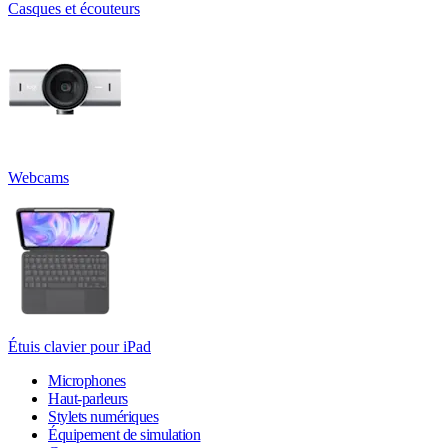
Casques et écouteurs
Webcams
Étuis clavier pour iPad
Microphones
Haut-parleurs
Stylets numériques
Équipement de simulation