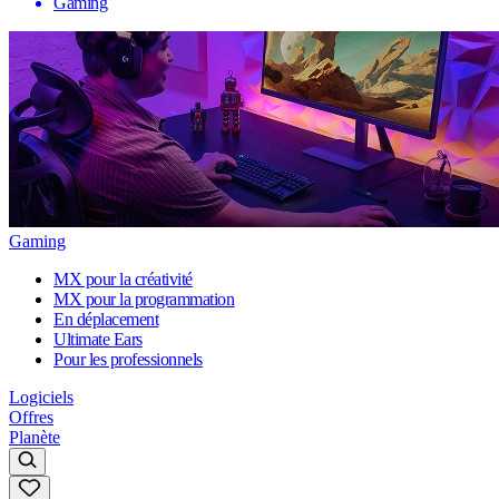
Gaming
Gaming
MX pour la créativité
MX pour la programmation
En déplacement
Ultimate Ears
Pour les professionnels
Logiciels
Offres
Planète