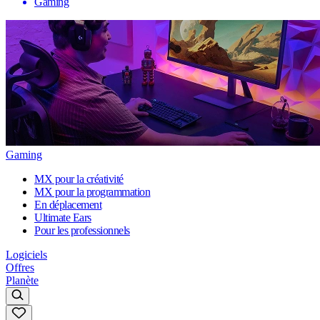
Gaming
Gaming
MX pour la créativité
MX pour la programmation
En déplacement
Ultimate Ears
Pour les professionnels
Logiciels
Offres
Planète