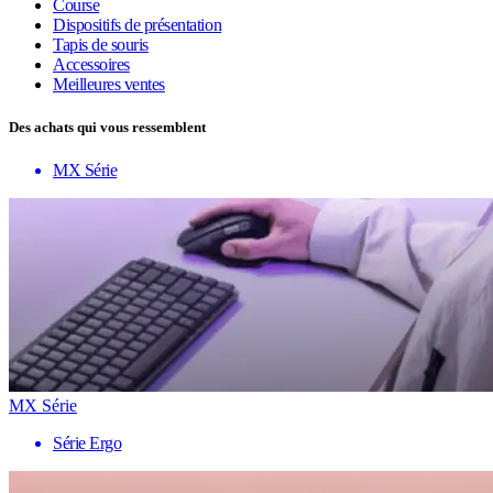
Course
Dispositifs de présentation
Tapis de souris
Accessoires
Meilleures ventes
Des achats qui vous ressemblent
MX Série
MX Série
Série Ergo