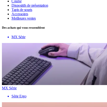
Course
Dispositifs de présentation
Tapis de souris
Accessoires
Meilleures ventes
Des achats qui vous ressemblent
MX Série
MX Série
Série Ergo