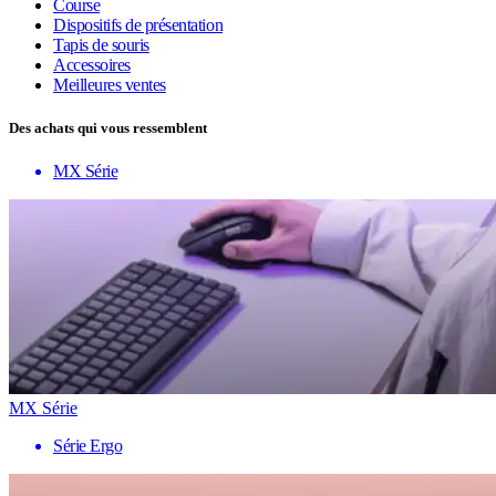
Course
Dispositifs de présentation
Tapis de souris
Accessoires
Meilleures ventes
Des achats qui vous ressemblent
MX Série
MX Série
Série Ergo