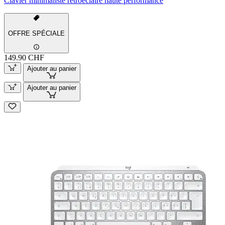
Clavier minimaliste rétroéclairé haute performance
OFFRE SPÉCIALE
149.90 CHF
Ajouter au panier
Ajouter au panier