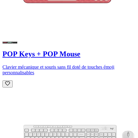
POP Keys + POP Mouse
Clavier mécanique et souris sans fil doté de touches émoji
personnalisables