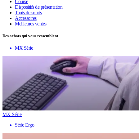
Course
Dispositifs de présentation
Tapis de souris
Accessoires
Meilleures ventes
Des achats qui vous ressemblent
MX Série
MX Série
Série Ergo