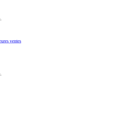
.
eures ventes
.