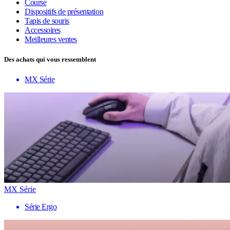
Course
Dispositifs de présentation
Tapis de souris
Accessoires
Meilleures ventes
Des achats qui vous ressemblent
MX Série
MX Série
Série Ergo