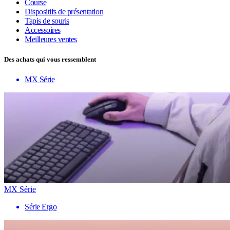
Course
Dispositifs de présentation
Tapis de souris
Accessoires
Meilleures ventes
Des achats qui vous ressemblent
MX Série
MX Série
Série Ergo