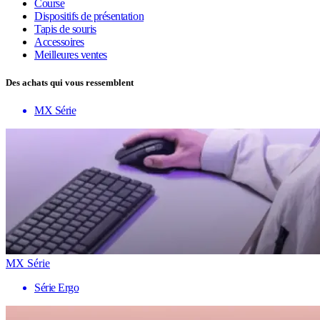
Course
Dispositifs de présentation
Tapis de souris
Accessoires
Meilleures ventes
Des achats qui vous ressemblent
MX Série
MX Série
Série Ergo