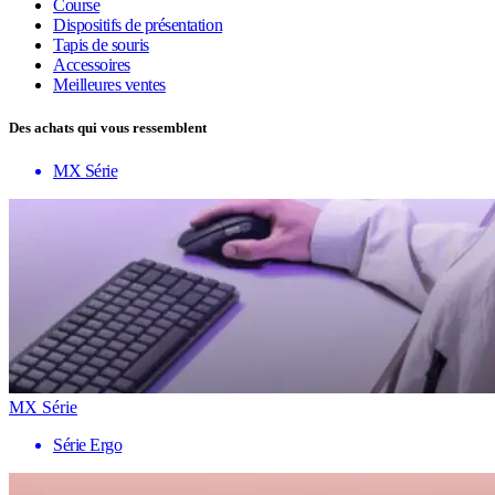
Course
Dispositifs de présentation
Tapis de souris
Accessoires
Meilleures ventes
Des achats qui vous ressemblent
MX Série
MX Série
Série Ergo