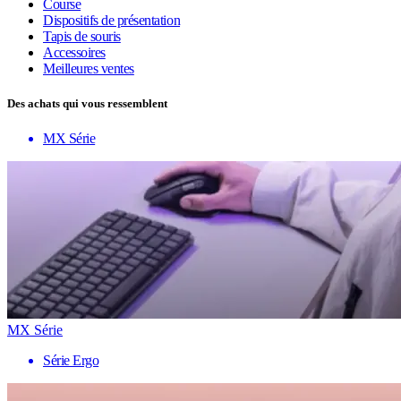
Course
Dispositifs de présentation
Tapis de souris
Accessoires
Meilleures ventes
Des achats qui vous ressemblent
MX Série
MX Série
Série Ergo