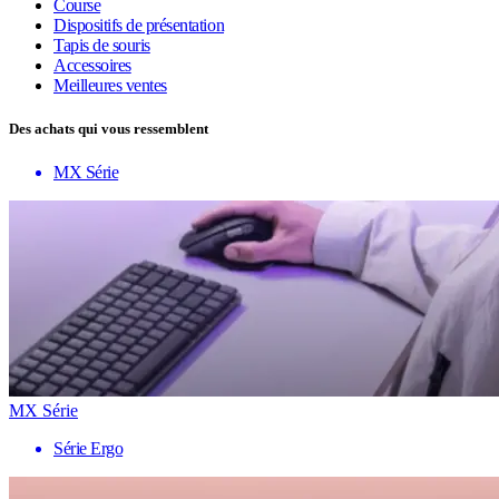
Course
Dispositifs de présentation
Tapis de souris
Accessoires
Meilleures ventes
Des achats qui vous ressemblent
MX Série
MX Série
Série Ergo