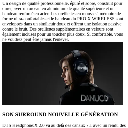
Un design de qualité professionnelle, épuré et sobre, construit pour
durer, avec un arceau en aluminium de qualité supérieure et un
bandeau renforcé en acier. Les oreillettes en mousse à mémoire de
forme ultra-confortables et le bandeau du PRO X WIRELESS sont
enveloppés dans un similicuir doux et offrent une isolation passive
contre le bruit. Des oreillettes supplémentaires en velours sont
également incluses pour un toucher plus doux. Si confortable, vous
ne voudrez peut-être jamais l'enlever.
SON SURROUND NOUVELLE GÉNÉRATION
DTS Headphone:X 2.0 va au delà des canaux 7.1 avec un rendu des