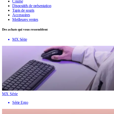
Course
Dispositifs de présentation
Tapis de souris
Accessoires
Meilleures ventes
Des achats qui vous ressemblent
MX Série
MX Série
Série Ergo