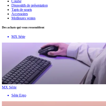
Course
Dispositifs de présentation
Tapis de souris
Accessoires
Meilleures ventes
Des achats qui vous ressemblent
MX Série
MX Série
Série Ergo