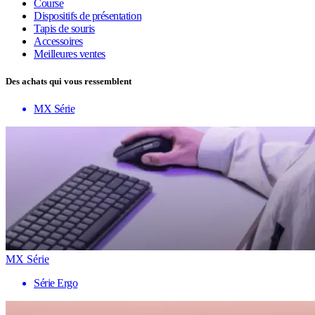
Course
Dispositifs de présentation
Tapis de souris
Accessoires
Meilleures ventes
Des achats qui vous ressemblent
MX Série
MX Série
Série Ergo