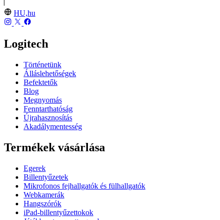
HU,hu
Logitech
Történetünk
Álláslehetőségek
Befektetők
Blog
Megnyomás
Fenntarthatóság
Újrahasznosítás
Akadálymentesség
Termékek vásárlása
Egerek
Billentyűzetek
Mikrofonos fejhallgatók és fülhallgatók
Webkamerák
Hangszórók
iPad-billentyűzettokok