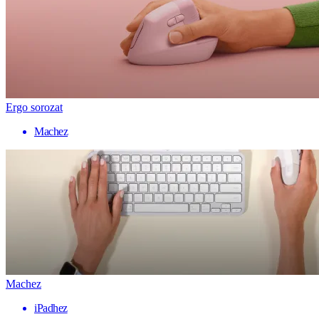
Ergo sorozat
Machez
Machez
iPadhez