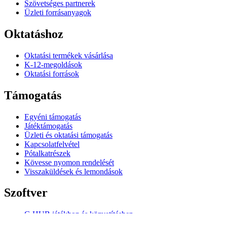
Szövetséges partnerek
Üzleti forrásanyagok
Oktatáshoz
Oktatási termékek vásárlása
K-12-megoldások
Oktatási források
Támogatás
Egyéni támogatás
Játéktámogatás
Üzleti és oktatási támogatás
Kapcsolatfelvétel
Pótalkatrészek
Kövesse nyomon rendelését
Visszaküldések és lemondások
Szoftver
G HUB játékhoz és közvetítéshez
Options+ a teljesítményért