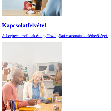
Kapcsolatfelvétel
A Logitech irodáinak és ügyfélszolgálati csatornáinak elérhetőségei.