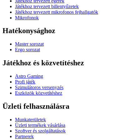
Játékhoz tervezett egerek
Játékhoz tervezett billentyűzetek
Játékhoz tervezett mikrofonos fejhallgatók
Mikrofonok
Hatékonysághoz
Master sorozat
Ergo sorozat
Játékhoz és közvetítéshez
Astro Gaming
Profi játék
Szimulátoros versenyzés
Eszközök közvetítéshez
Üzleti felhasználásra
Munkaterületek
Üzleti termékek vásárlása
Szoftver és szolgáltatások
Partnerek