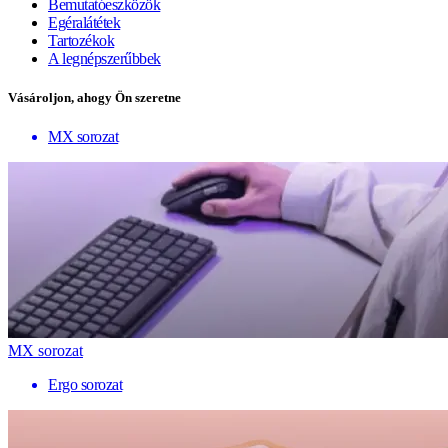
Bemutatóeszközök
Egéralátétek
Tartozékok
A legnépszerűbbek
Vásároljon, ahogy Ön szeretne
MX sorozat
MX sorozat
Ergo sorozat