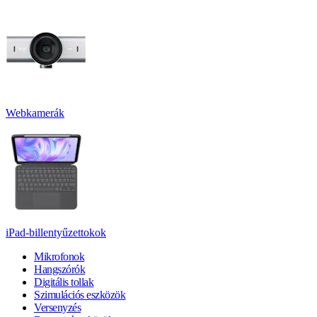
Webkamerák
iPad-billentyűzettokok
Mikrofonok
Hangszórók
Digitális tollak
Szimulációs eszközök
Versenyzés