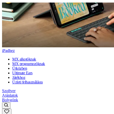
iPadhez
MX alkotóknak
MX programozóknak
Útközben
Ultimate Ears
Játékhoz
Üzleti felhasználásra
Szoftver
Ajánlatok
Bolygónk