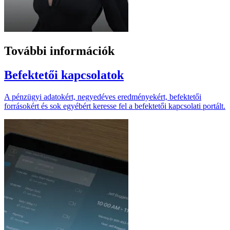
További információk
Befektetői kapcsolatok
A pénzügyi adatokért, negyedéves eredményekért, befektetői
forrásokért és sok egyébért keresse fel a befektetői kapcsolati portált.