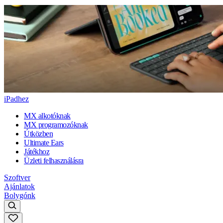
iPadhez
MX alkotóknak
MX programozóknak
Útközben
Ultimate Ears
Játékhoz
Üzleti felhasználásra
Szoftver
Ajánlatok
Bolygónk