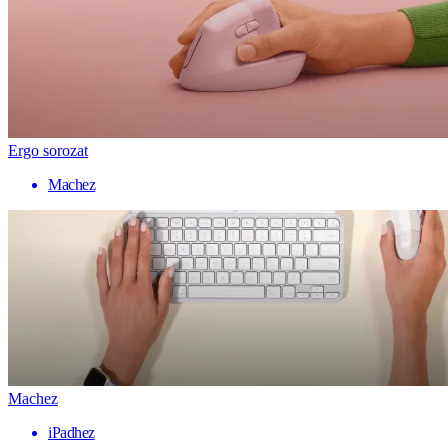
Ergo sorozat
Machez
Machez
iPadhez