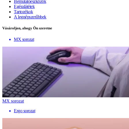
Bemutatóeszközök
Egéralátétek
Tartozékok
A legnépszerűbbek
Vásároljon, ahogy Ön szeretne
MX sorozat
MX sorozat
Ergo sorozat