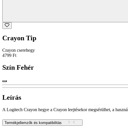
Crayon Tip
Crayon cserehegy
4799 Ft
Szín
Fehér
Leírás
A Logitech Crayon hegye a Crayon leejtésekor megsérülhet, a használa
Termékjellemzők és kompatibilitás