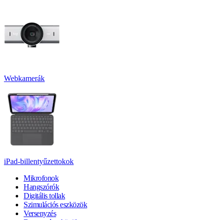
Webkamerák
iPad-billentyűzettokok
Mikrofonok
Hangszórók
Digitális tollak
Szimulációs eszközök
Versenyzés