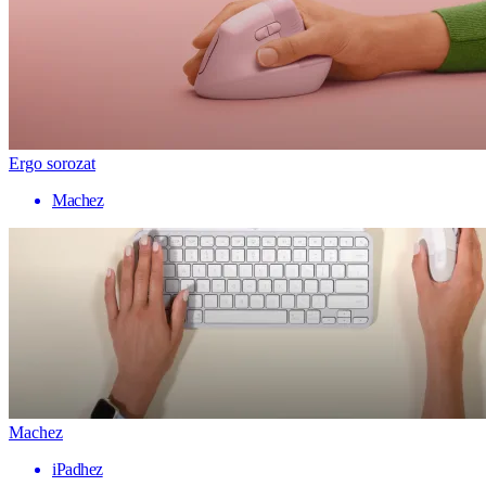
Ergo sorozat
Machez
Machez
iPadhez