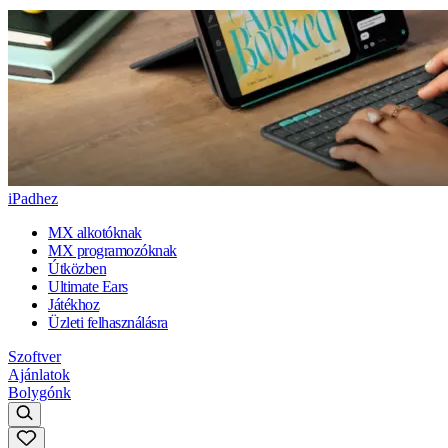
iPadhez
MX alkotóknak
MX programozóknak
Útközben
Ultimate Ears
Játékhoz
Üzleti felhasználásra
Szoftver
Ajánlatok
Bolygónk