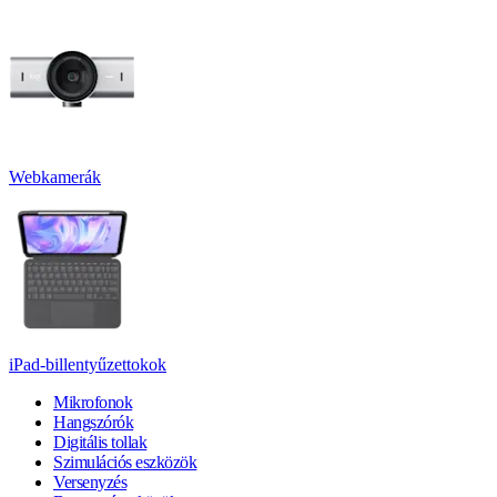
Webkamerák
iPad-billentyűzettokok
Mikrofonok
Hangszórók
Digitális tollak
Szimulációs eszközök
Versenyzés