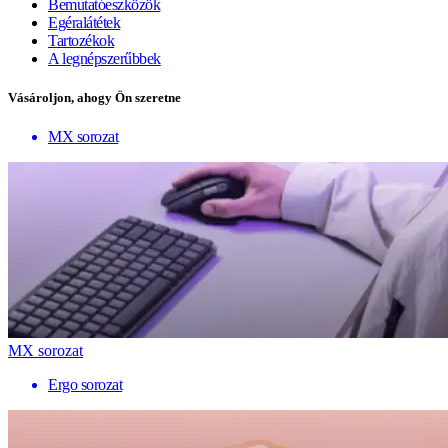
Bemutatóeszközök
Egéralátétek
Tartozékok
A legnépszerűbbek
Vásároljon, ahogy Ön szeretne
MX sorozat
MX sorozat
Ergo sorozat