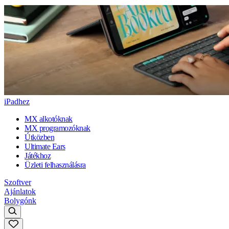
iPadhez
MX alkotóknak
MX programozóknak
Útközben
Ultimate Ears
Játékhoz
Üzleti felhasználásra
Szoftver
Ajánlatok
Bolygónk