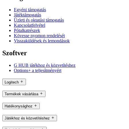
Egyéni támogatás
Játéktámogatás
Üzleti és oktatási támogatás
Kapcsolatfelvétel
Pótalkatrészek
Kövesse nyomon rendelését
Visszaküldések és lemondások
Szoftver
G HUB játékhoz és közvetítéshez
Options+ a teljesítményért
Logitech
Termékek vásárlása
Hatékonysághoz
Játékhoz és közvetítéshez