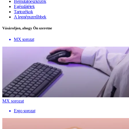
Bemutatóeszközök
Egéralátétek
Tartozékok
A legnépszerűbbek
Vásároljon, ahogy Ön szeretne
MX sorozat
MX sorozat
Ergo sorozat