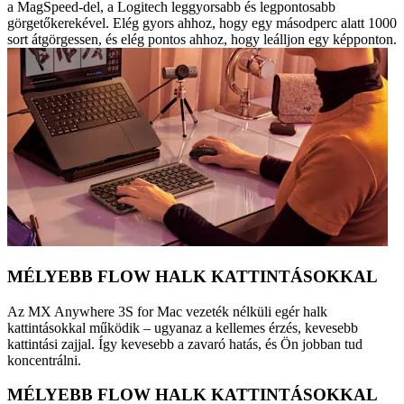
a MagSpeed-del, a Logitech leggyorsabb és legpontosabb
görgetőkerekével. Elég gyors ahhoz, hogy egy másodperc alatt 1000
sort átgörgessen, és elég pontos ahhoz, hogy leálljon egy képponton.
MÉLYEBB FLOW HALK KATTINTÁSOKKAL
Az MX Anywhere 3S for Mac vezeték nélküli egér halk
kattintásokkal működik – ugyanaz a kellemes érzés, kevesebb
kattintási zajjal. Így kevesebb a zavaró hatás, és Ön jobban tud
koncentrálni.
MÉLYEBB FLOW HALK KATTINTÁSOKKAL