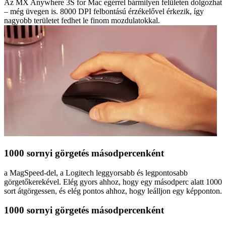
Az MX Anywhere 3S for Mac egérrel bármilyen felületen dolgozhat
– még üvegen is. 8000 DPI felbontású érzékelővel érkezik, így
nagyobb területet fedhet le finom mozdulatokkal.
1000 sornyi görgetés másodpercenként
a MagSpeed-del, a Logitech leggyorsabb és legpontosabb
görgetőkerekével. Elég gyors ahhoz, hogy egy másodperc alatt 1000
sort átgörgessen, és elég pontos ahhoz, hogy leálljon egy képponton.
1000 sornyi görgetés másodpercenként