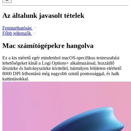
Az általunk javasolt tételek
Fenntarthatóság
Főbb jellemzők
Mac számítógépekre hangolva
Ez a kis méretű egér mindenhol macOS-specifikus testreszabási
lehetőségeket kínál a Logi Options+ alkalmazással, hozzáillő
űrszürke és halványszürke kivitellel, bármilyen felületen elérhető
8000 DPI felbontású még nagyobb szintű pontossággal, és halk
kattintásokkal.