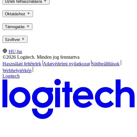
Üzleti felhasználásra
Oktatáshoz
Támogatás
Szoftver
HU,hu
©2026 Logitech. Minden jog fenntartva
Használati feltételek
Adatvédelmi nyilatkozat
Sütibeállítások
Webhelytérkép
Logitech