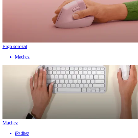
Ergo sorozat
Machez
Machez
iPadhez