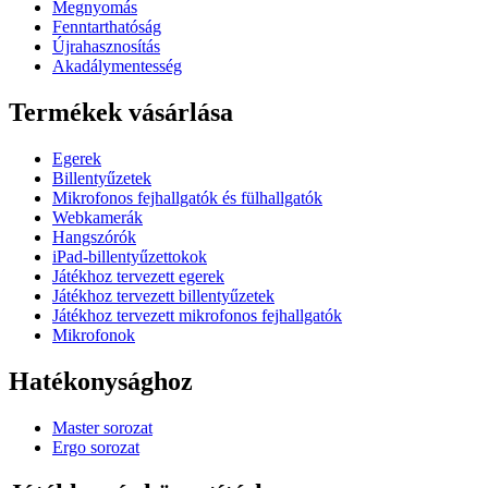
Megnyomás
Fenntarthatóság
Újrahasznosítás
Akadálymentesség
Termékek vásárlása
Egerek
Billentyűzetek
Mikrofonos fejhallgatók és fülhallgatók
Webkamerák
Hangszórók
iPad-billentyűzettokok
Játékhoz tervezett egerek
Játékhoz tervezett billentyűzetek
Játékhoz tervezett mikrofonos fejhallgatók
Mikrofonok
Hatékonysághoz
Master sorozat
Ergo sorozat