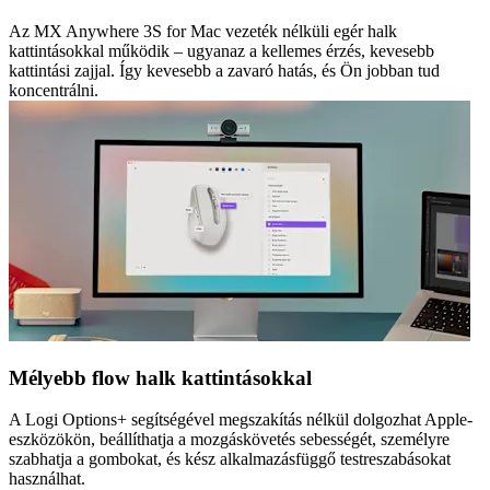
Az MX Anywhere 3S for Mac vezeték nélküli egér halk
kattintásokkal működik – ugyanaz a kellemes érzés, kevesebb
kattintási zajjal. Így kevesebb a zavaró hatás, és Ön jobban tud
koncentrálni.
Mélyebb flow halk kattintásokkal
A Logi Options+ segítségével megszakítás nélkül dolgozhat Apple-
eszközökön, beállíthatja a mozgáskövetés sebességét, személyre
szabhatja a gombokat, és kész alkalmazásfüggő testreszabásokat
használhat.