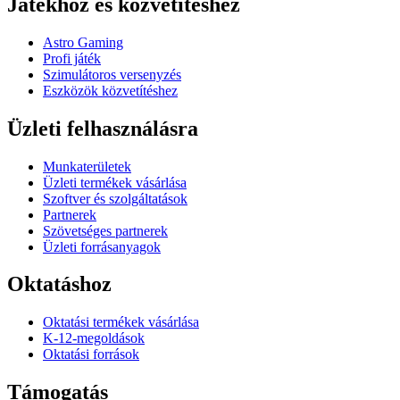
Játékhoz és közvetítéshez
Astro Gaming
Profi játék
Szimulátoros versenyzés
Eszközök közvetítéshez
Üzleti felhasználásra
Munkaterületek
Üzleti termékek vásárlása
Szoftver és szolgáltatások
Partnerek
Szövetséges partnerek
Üzleti forrásanyagok
Oktatáshoz
Oktatási termékek vásárlása
K-12-megoldások
Oktatási források
Támogatás