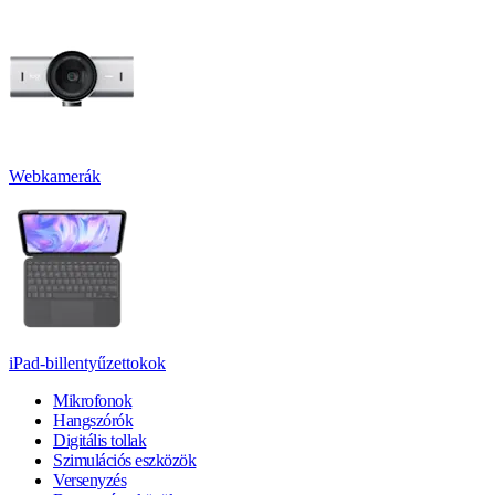
Webkamerák
iPad-billentyűzettokok
Mikrofonok
Hangszórók
Digitális tollak
Szimulációs eszközök
Versenyzés