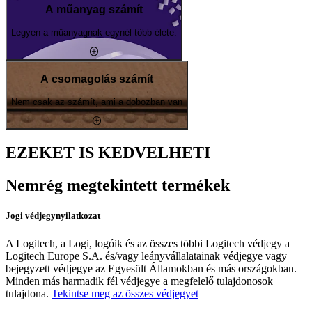
A műanyag számít
Legyen a műanyagnak egynél több élete.
A csomagolás számít
Nem csak az számít, ami a dobozban van
EZEKET IS KEDVELHETI
Nemrég megtekintett termékek
Jogi védjegynyilatkozat
A Logitech, a Logi, logóik és az összes többi Logitech védjegy a
Logitech Europe S.A. és/vagy leányvállalatainak védjegye vagy
bejegyzett védjegye az Egyesült Államokban és más országokban.
Minden más harmadik fél védjegye a megfelelő tulajdonosok
tulajdona.
Tekintse meg az összes védjegyet