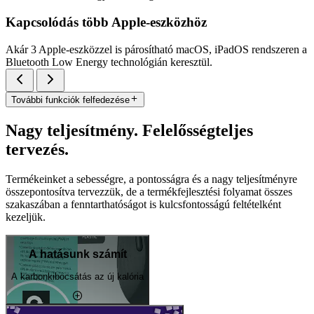
Kapcsolódás több Apple-eszközhöz
Akár 3 Apple-eszközzel is párosítható macOS, iPadOS rendszeren a
Bluetooth Low Energy technológián keresztül.
További funkciók felfedezése
Nagy teljesítmény. Felelősségteljes
tervezés.
Termékeinket a sebességre, a pontosságra és a nagy teljesítményre
összepontosítva tervezzük, de a termékfejlesztési folyamat összes
szakaszában a fenntarthatóságot is kulcsfontosságú feltételként
kezeljük.
A hatásunk számít
A karbonkibocsátás az új kalória