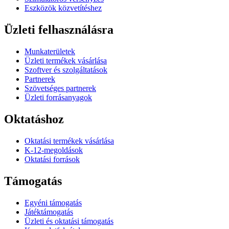
Eszközök közvetítéshez
Üzleti felhasználásra
Munkaterületek
Üzleti termékek vásárlása
Szoftver és szolgáltatások
Partnerek
Szövetséges partnerek
Üzleti forrásanyagok
Oktatáshoz
Oktatási termékek vásárlása
K-12-megoldások
Oktatási források
Támogatás
Egyéni támogatás
Játéktámogatás
Üzleti és oktatási támogatás