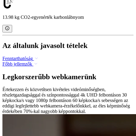
13.98
13.98 kg CO2-egyenérték karbonlábnyom
Az általunk javasolt tételek
Fenntarthatóság
Főbb jellemzők
Legkorszerűbb webkamerünk
Értekezzen és közvetítsen kivételes videóminőségben,
részletgazdagsággal és színpontossággal 4k UHD felbontáson 30
képkocka/s vagy 1080p felbontáson 60 képkocka/s sebességen az
eddigi legfejlettebb webkamera-érzékelőnkkel, az éles képminőség
érdekében 70%-kal nagyobb képpontokkal.