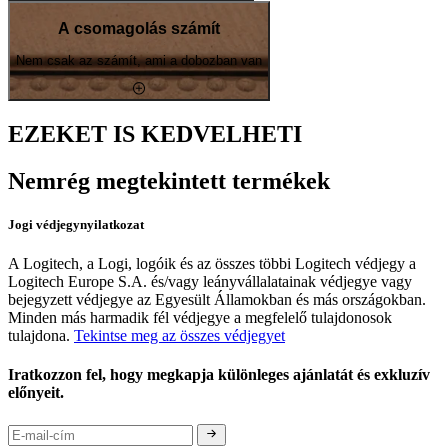
A csomagolás számít
Nem csak az számít, ami a dobozban van
EZEKET IS KEDVELHETI
Nemrég megtekintett termékek
Jogi védjegynyilatkozat
A Logitech, a Logi, logóik és az összes többi Logitech védjegy a
Logitech Europe S.A. és/vagy leányvállalatainak védjegye vagy
bejegyzett védjegye az Egyesült Államokban és más országokban.
Minden más harmadik fél védjegye a megfelelő tulajdonosok
tulajdona.
Tekintse meg az összes védjegyet
Iratkozzon fel, hogy megkapja különleges ajánlatát és exkluzív
előnyeit.