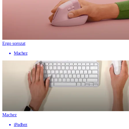
Ergo sorozat
Machez
Machez
iPadhez