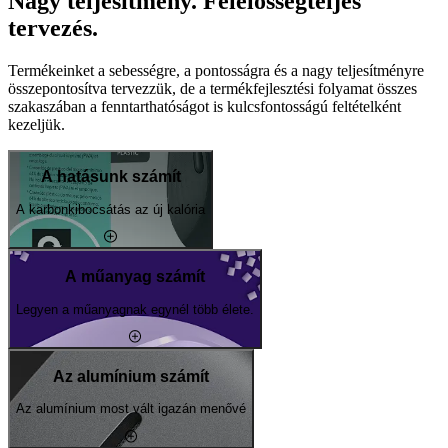
Nagy teljesítmény. Felelősségteljes
tervezés.
Termékeinket a sebességre, a pontosságra és a nagy teljesítményre
összepontosítva tervezzük, de a termékfejlesztési folyamat összes
szakaszában a fenntarthatóságot is kulcsfontosságú feltételként
kezeljük.
A hatásunk számít
A karbonkibocsátás az új kalória
A műanyag számít
Legyen a műanyagnak egynél több élete.
Az alumínium számít
Az alumínium most vált igazán menővé