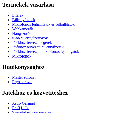
Termékek vásárlása
Egerek
Billentyűzetek
Mikrofonos fejhallgatók és fülhallgatók
Webkamerák
Hangszórók
iPad-billentyűzettokok
Játékhoz tervezett egerek
Játékhoz tervezett billentyűzetek
Játékhoz tervezett mikrofonos fejhallgatók
Mikrofonok
Hatékonysághoz
Master sorozat
Ergo sorozat
Játékhoz és közvetítéshez
Astro Gaming
Profi játék
Szimulátoros versenyzés