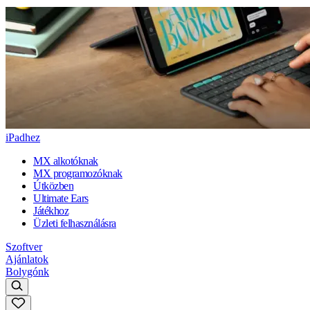
iPadhez
MX alkotóknak
MX programozóknak
Útközben
Ultimate Ears
Játékhoz
Üzleti felhasználásra
Szoftver
Ajánlatok
Bolygónk