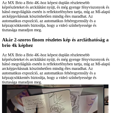
Az MX Brio a Brio 4K-hoz képest duplán részletesebb
képrészleteket és arckilátást nyújt, és még gyenge fényviszonyok és
hátsó megvilágítás esetén is reflektorfényben tartja, míg az MI-alapú
arcképjavításnak köszönhetően mindig éles maradhat. Az
automatikus expozíció, az automatikus fehéregyensúly és a
képzajcsökkentés biztosítja, hogy a videó színhelyessége és
tisztasága maradjon meg.
Akár 2-szoros finom részletes kép és arcláthatóság a
brio 4k képhez
Az MX Brio a Brio 4K-hoz képest duplán részletesebb
képrészleteket és arckilátást nyújt, és még gyenge fényviszonyok és
hátsó megvilágítás esetén is reflektorfényben tartja, míg az MI-alapú
arcképjavításnak köszönhetően mindig éles maradhat. Az
automatikus expozíció, az automatikus fehéregyensúly és a
képzajcsökkentés biztosítja, hogy a videó színhelyessége és
tisztasága maradjon meg.