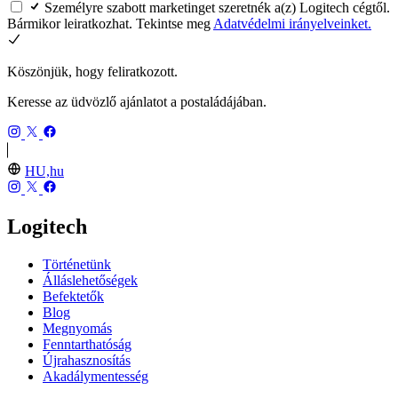
Személyre szabott marketinget szeretnék a(z) Logitech cégtől.
Bármikor leiratkozhat. Tekintse meg
Adatvédelmi irányelveinket.
Köszönjük, hogy feliratkozott.
Keresse az üdvözlő ajánlatot a postaládájában.
HU,hu
Logitech
Történetünk
Álláslehetőségek
Befektetők
Blog
Megnyomás
Fenntarthatóság
Újrahasznosítás
Akadálymentesség