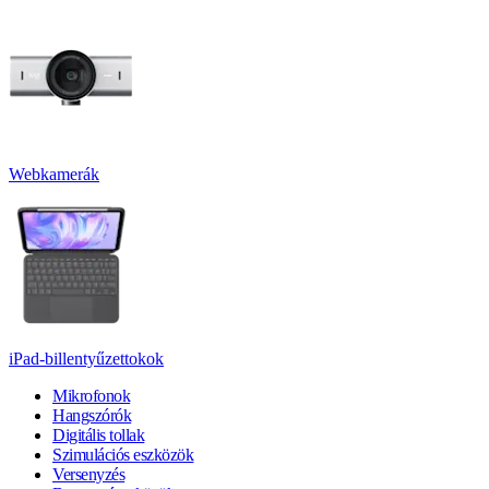
Webkamerák
iPad-billentyűzettokok
Mikrofonok
Hangszórók
Digitális tollak
Szimulációs eszközök
Versenyzés