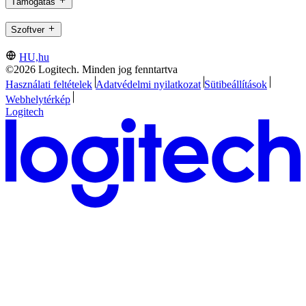
Támogatás
Szoftver
HU,hu
©2026 Logitech. Minden jog fenntartva
Használati feltételek
Adatvédelmi nyilatkozat
Sütibeállítások
Webhelytérkép
Logitech