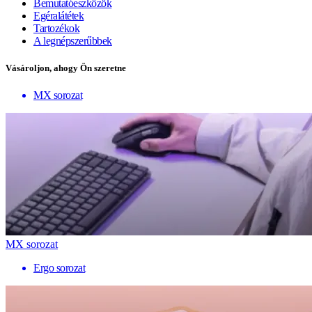
Bemutatóeszközök
Egéralátétek
Tartozékok
A legnépszerűbbek
Vásároljon, ahogy Ön szeretne
MX sorozat
MX sorozat
Ergo sorozat