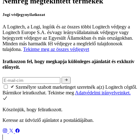
Nemrég megtekintett termékek
Jogi védjegynyilatkozat
A Logitech, a Logi, logóik és az összes többi Logitech védjegy a
Logitech Europe S.A. és/vagy leányvállalatainak védjegye vagy
bejegyzett védjegye az Egyesült Államokban és más országokban.
Minden más harmadik fél védjegye a megfelelő tulajdonosok
tulajdona.
Tekintse meg az összes védjegyet
Iratkozzon fel, hogy megkapja különleges ajánlatát és exkluzív
előnyeit.
Személyre szabott marketinget szeretnék a(z) Logitech cégtől.
Bármikor leiratkozhat. Tekintse meg
Adatvédelmi irányelveinket.
Köszönjük, hogy feliratkozott.
Keresse az üdvözlő ajánlatot a postaládájában.