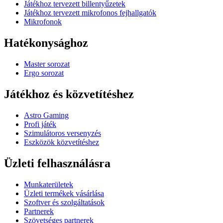
Játékhoz tervezett billentyűzetek
Játékhoz tervezett mikrofonos fejhallgatók
Mikrofonok
Hatékonysághoz
Master sorozat
Ergo sorozat
Játékhoz és közvetítéshez
Astro Gaming
Profi játék
Szimulátoros versenyzés
Eszközök közvetítéshez
Üzleti felhasználásra
Munkaterületek
Üzleti termékek vásárlása
Szoftver és szolgáltatások
Partnerek
Szövetséges partnerek