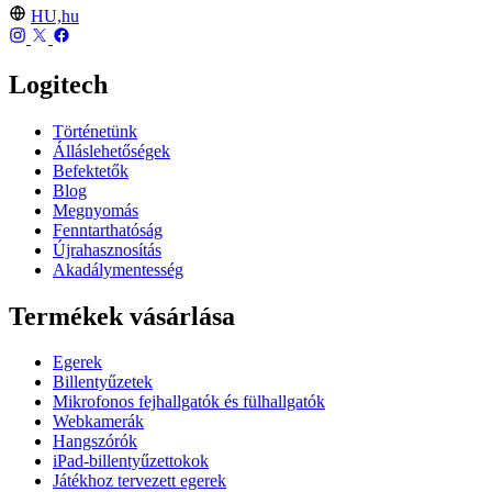
HU,hu
Logitech
Történetünk
Álláslehetőségek
Befektetők
Blog
Megnyomás
Fenntarthatóság
Újrahasznosítás
Akadálymentesség
Termékek vásárlása
Egerek
Billentyűzetek
Mikrofonos fejhallgatók és fülhallgatók
Webkamerák
Hangszórók
iPad-billentyűzettokok
Játékhoz tervezett egerek