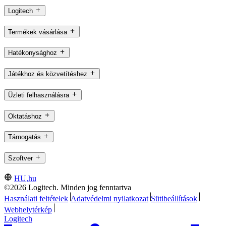
Logitech
Termékek vásárlása
Hatékonysághoz
Játékhoz és közvetítéshez
Üzleti felhasználásra
Oktatáshoz
Támogatás
Szoftver
HU,hu
©2026 Logitech. Minden jog fenntartva
Használati feltételek
Adatvédelmi nyilatkozat
Sütibeállítások
Webhelytérkép
Logitech