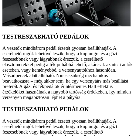
TESTRESZABHATÓ PEDÁLOK
A vezetők mindhárom pedál érzetét gyorsan beállíthatják. A
cserélhető rugók lehetővé teszik, hogy a kuplungot és a gázt
feszesebbnek vagy lágyabbnak érezzük, a cserélhető
elasztomerekkel pedig a fék puhábbá tehető, akárcsak az utcai autók
esetében, vagy keményebbé, a versenyautókhoz hasonlóan.
Másodpercek alatt állítható. Nincs szükség mechanikus
beavatkozásra – még akkor sem, ha egy versenytárs más beállítást
preferál. A gáz- és fékpedálok érintésmentes Hall-effektus
érzékelőket használnak a nagyobb tartósság érdekében, így minden
versenyen magabiztosan léphet a pályára.
TESTRESZABHATÓ PEDÁLOK
A vezetők mindhárom pedál érzetét gyorsan beállíthatják. A
cserélhető rugók lehetővé teszik, hogy a kuplungot és a gázt
feszesebbnek vagy lágyabbnak érezzük, a cserélhető