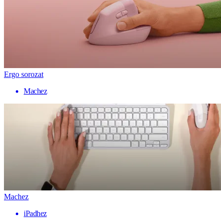
Ergo sorozat
Machez
Machez
iPadhez