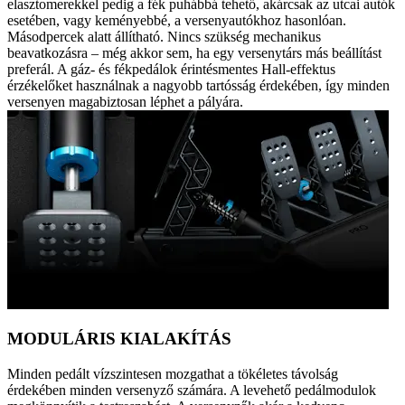
elasztomerekkel pedig a fék puhábbá tehető, akárcsak az utcai autók
esetében, vagy keményebbé, a versenyautókhoz hasonlóan.
Másodpercek alatt állítható. Nincs szükség mechanikus
beavatkozásra – még akkor sem, ha egy versenytárs más beállítást
preferál. A gáz- és fékpedálok érintésmentes Hall-effektus
érzékelőket használnak a nagyobb tartósság érdekében, így minden
versenyen magabiztosan léphet a pályára.
MODULÁRIS KIALAKÍTÁS
Minden pedált vízszintesen mozgathat a tökéletes távolság
érdekében minden versenyző számára. A levehető pedálmodulok