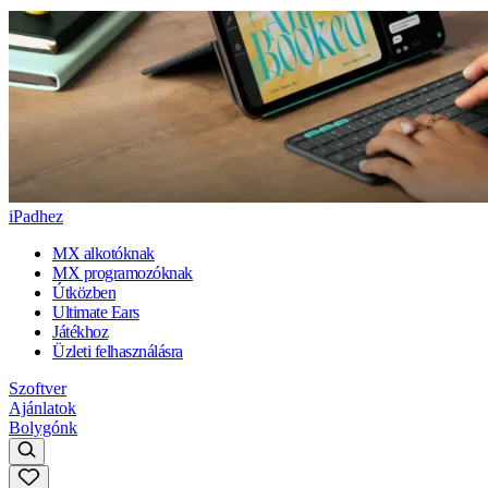
iPadhez
MX alkotóknak
MX programozóknak
Útközben
Ultimate Ears
Játékhoz
Üzleti felhasználásra
Szoftver
Ajánlatok
Bolygónk