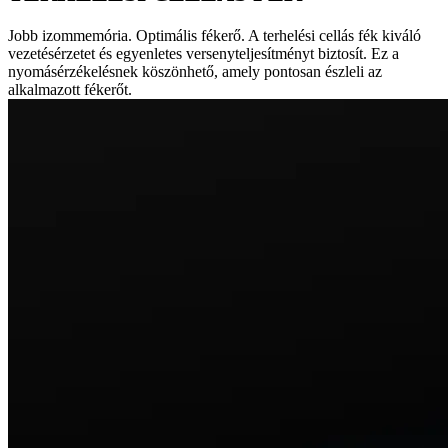
Jobb izommemória. Optimális fékerő. A terhelési cellás fék kiváló
vezetésérzetet és egyenletes versenyteljesítményt biztosít. Ez a
nyomásérzékelésnek köszönhető, amely pontosan észleli az
alkalmazott fékerőt.