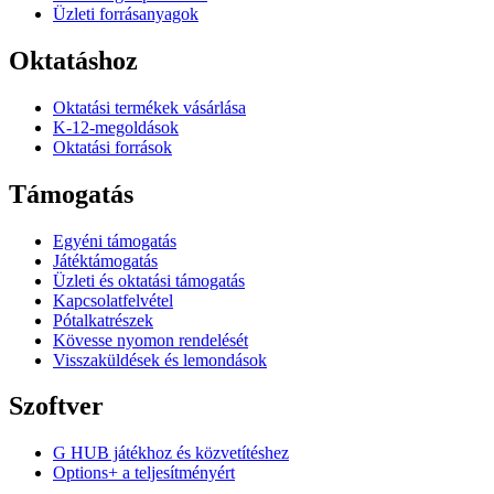
Üzleti forrásanyagok
Oktatáshoz
Oktatási termékek vásárlása
K-12-megoldások
Oktatási források
Támogatás
Egyéni támogatás
Játéktámogatás
Üzleti és oktatási támogatás
Kapcsolatfelvétel
Pótalkatrészek
Kövesse nyomon rendelését
Visszaküldések és lemondások
Szoftver
G HUB játékhoz és közvetítéshez
Options+ a teljesítményért