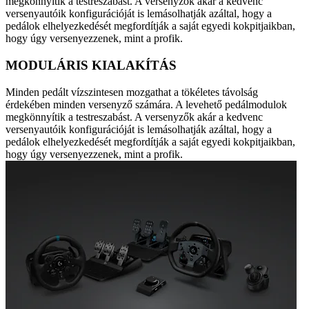
megkönnyítik a testreszabást. A versenyzők akár a kedvenc
versenyautóik konfigurációját is lemásolhatják azáltal, hogy a
pedálok elhelyezkedését megfordítják a saját egyedi kokpitjaikban,
hogy úgy versenyezzenek, mint a profik.
MODULÁRIS KIALAKÍTÁS
Minden pedált vízszintesen mozgathat a tökéletes távolság
érdekében minden versenyző számára. A levehető pedálmodulok
megkönnyítik a testreszabást. A versenyzők akár a kedvenc
versenyautóik konfigurációját is lemásolhatják azáltal, hogy a
pedálok elhelyezkedését megfordítják a saját egyedi kokpitjaikban,
hogy úgy versenyezzenek, mint a profik.