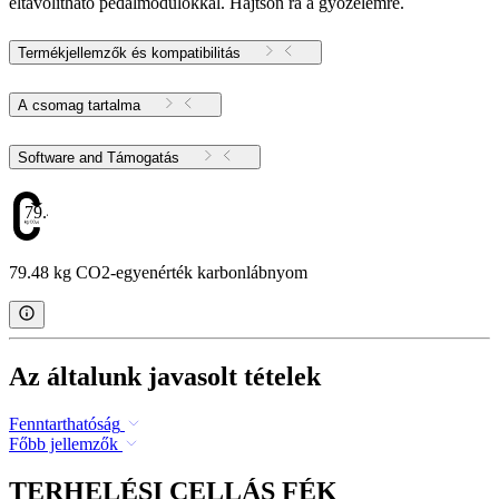
eltávolítható pedálmodulokkal. Hajtson rá a győzelemre.
Termékjellemzők és kompatibilitás
A csomag tartalma
Software and Támogatás
79.48
79.48 kg CO2-egyenérték karbonlábnyom
Az általunk javasolt tételek
Fenntarthatóság
Főbb jellemzők
TERHELÉSI CELLÁS FÉK