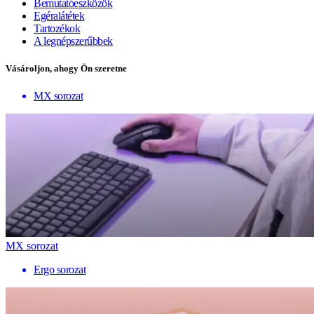
Bemutatóeszközök
Egéralátétek
Tartozékok
A legnépszerűbbek
Vásároljon, ahogy Ön szeretne
MX sorozat
MX sorozat
Ergo sorozat