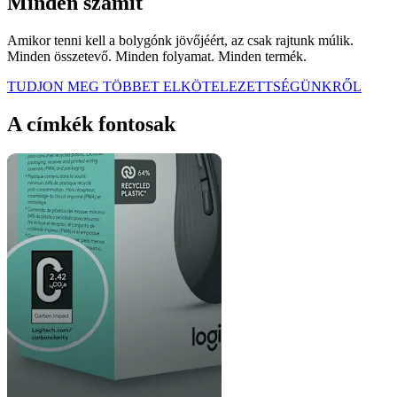
Minden számít
Amikor tenni kell a bolygónk jövőjéért, az csak rajtunk múlik.
Minden összetevő. Minden folyamat. Minden termék.
TUDJON MEG TÖBBET ELKÖTELEZETTSÉGÜNKRŐL
A címkék fontosak