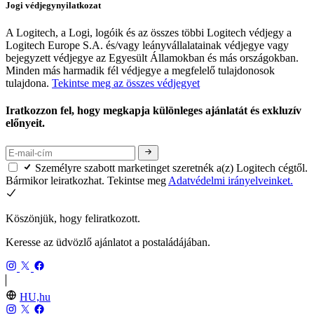
Jogi védjegynyilatkozat
A Logitech, a Logi, logóik és az összes többi Logitech védjegy a
Logitech Europe S.A. és/vagy leányvállalatainak védjegye vagy
bejegyzett védjegye az Egyesült Államokban és más országokban.
Minden más harmadik fél védjegye a megfelelő tulajdonosok
tulajdona.
Tekintse meg az összes védjegyet
Iratkozzon fel, hogy megkapja különleges ajánlatát és exkluzív
előnyeit.
Személyre szabott marketinget szeretnék a(z) Logitech cégtől.
Bármikor leiratkozhat. Tekintse meg
Adatvédelmi irányelveinket.
Köszönjük, hogy feliratkozott.
Keresse az üdvözlő ajánlatot a postaládájában.
HU,hu