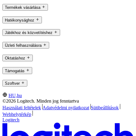
Termékek vásárlása
Hatékonysághoz
Játékhoz és közvetítéshez
Üzleti felhasználásra
Oktatáshoz
Támogatás
Szoftver
HU,hu
©2026 Logitech. Minden jog fenntartva
Használati feltételek
Adatvédelmi nyilatkozat
Sütibeállítások
Webhelytérkép
Logitech