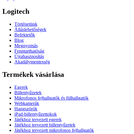
Logitech
Történetünk
Álláslehetőségek
Befektetők
Blog
Megnyomás
Fenntarthatóság
Újrahasznosítás
Akadálymentesség
Termékek vásárlása
Egerek
Billentyűzetek
Mikrofonos fejhallgatók és fülhallgatók
Webkamerák
Hangszórók
iPad-billentyűzettokok
Játékhoz tervezett egerek
Játékhoz tervezett billentyűzetek
Játékhoz tervezett mikrofonos fejhallgatók