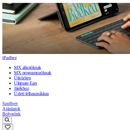
iPadhez
MX alkotóknak
MX programozóknak
Útközben
Ultimate Ears
Játékhoz
Üzleti felhasználásra
Szoftver
Ajánlatok
Bolygónk