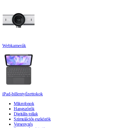
Webkamerák
iPad-billentyűzettokok
Mikrofonok
Hangszórók
Digitális tollak
Szimulációs eszközök
Versenyzés