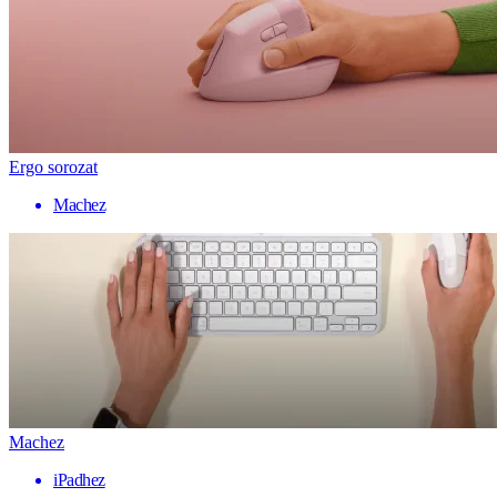
Ergo sorozat
Machez
Machez
iPadhez