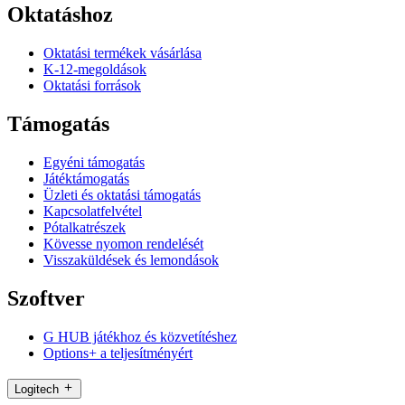
Oktatáshoz
Oktatási termékek vásárlása
K-12-megoldások
Oktatási források
Támogatás
Egyéni támogatás
Játéktámogatás
Üzleti és oktatási támogatás
Kapcsolatfelvétel
Pótalkatrészek
Kövesse nyomon rendelését
Visszaküldések és lemondások
Szoftver
G HUB játékhoz és közvetítéshez
Options+ a teljesítményért
Logitech