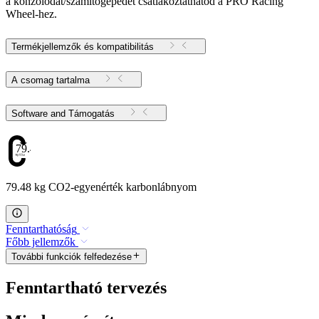
a konzolodat/számítógépedet csatlakoztathatod a PRO Racing
Wheel-hez.
Termékjellemzők és kompatibilitás
A csomag tartalma
Software and Támogatás
79.48
79.48 kg CO2-egyenérték karbonlábnyom
Fenntarthatóság
Főbb jellemzők
További funkciók felfedezése
Fenntartható tervezés