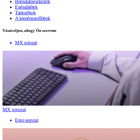
Bemutatóeszközök
Egéralátétek
Tartozékok
A legnépszerűbbek
Vásároljon, ahogy Ön szeretne
MX sorozat
MX sorozat
Ergo sorozat