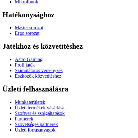
Mikrofonok
Hatékonysághoz
Master sorozat
Ergo sorozat
Játékhoz és közvetítéshez
Astro Gaming
Profi játék
Szimulátoros versenyzés
Eszközök közvetítéshez
Üzleti felhasználásra
Munkaterületek
Üzleti termékek vásárlása
Szoftver és szolgáltatások
Partnerek
Szövetséges partnerek
Üzleti forrásanyagok