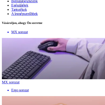
Bemutatóeszközök
Egéralátétek
Tartozékok
A legnépszerűbbek
Vásároljon, ahogy Ön szeretne
MX sorozat
MX sorozat
Ergo sorozat