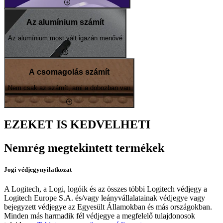
Az alumínium számít
Az alumínium most vált igazán menővé
A csomagolás számít
Nem csak az számít, ami a dobozban van
EZEKET IS KEDVELHETI
Nemrég megtekintett termékek
Jogi védjegynyilatkozat
A Logitech, a Logi, logóik és az összes többi Logitech védjegy a
Logitech Europe S.A. és/vagy leányvállalatainak védjegye vagy
bejegyzett védjegye az Egyesült Államokban és más országokban.
Minden más harmadik fél védjegye a megfelelő tulajdonosok