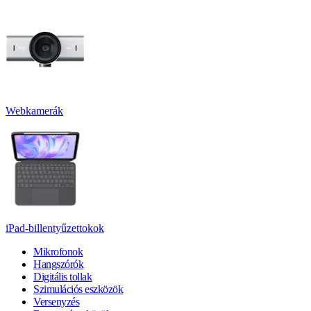
Webkamerák
iPad-billentyűzettokok
Mikrofonok
Hangszórók
Digitális tollak
Szimulációs eszközök
Versenyzés