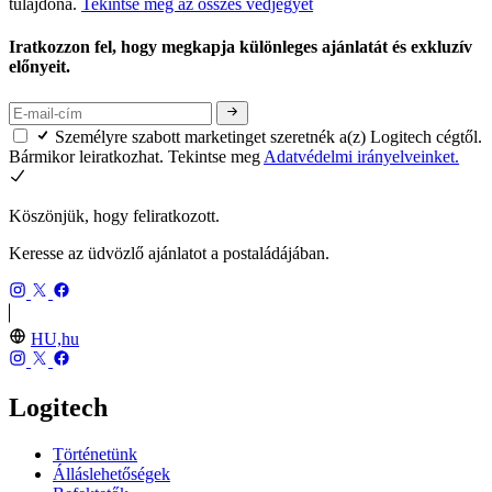
tulajdona.
Tekintse meg az összes védjegyet
Iratkozzon fel, hogy megkapja különleges ajánlatát és exkluzív
előnyeit.
Személyre szabott marketinget szeretnék a(z) Logitech cégtől.
Bármikor leiratkozhat. Tekintse meg
Adatvédelmi irányelveinket.
Köszönjük, hogy feliratkozott.
Keresse az üdvözlő ajánlatot a postaládájában.
HU,hu
Logitech
Történetünk
Álláslehetőségek