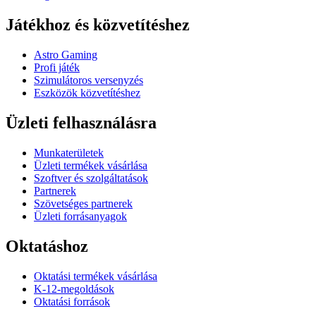
Játékhoz és közvetítéshez
Astro Gaming
Profi játék
Szimulátoros versenyzés
Eszközök közvetítéshez
Üzleti felhasználásra
Munkaterületek
Üzleti termékek vásárlása
Szoftver és szolgáltatások
Partnerek
Szövetséges partnerek
Üzleti forrásanyagok
Oktatáshoz
Oktatási termékek vásárlása
K-12-megoldások
Oktatási források