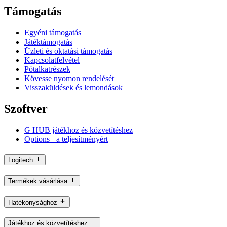
Támogatás
Egyéni támogatás
Játéktámogatás
Üzleti és oktatási támogatás
Kapcsolatfelvétel
Pótalkatrészek
Kövesse nyomon rendelését
Visszaküldések és lemondások
Szoftver
G HUB játékhoz és közvetítéshez
Options+ a teljesítményért
Logitech
Termékek vásárlása
Hatékonysághoz
Játékhoz és közvetítéshez