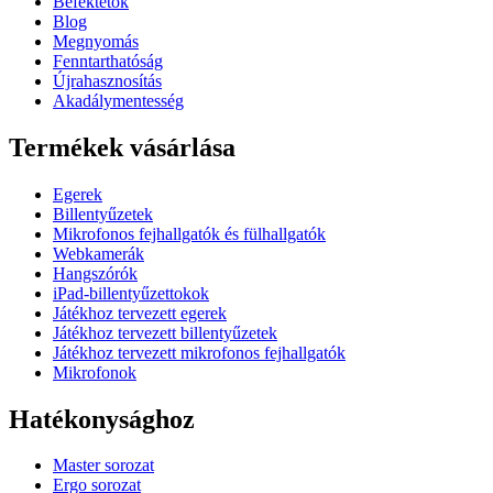
Befektetők
Blog
Megnyomás
Fenntarthatóság
Újrahasznosítás
Akadálymentesség
Termékek vásárlása
Egerek
Billentyűzetek
Mikrofonos fejhallgatók és fülhallgatók
Webkamerák
Hangszórók
iPad-billentyűzettokok
Játékhoz tervezett egerek
Játékhoz tervezett billentyűzetek
Játékhoz tervezett mikrofonos fejhallgatók
Mikrofonok
Hatékonysághoz
Master sorozat
Ergo sorozat