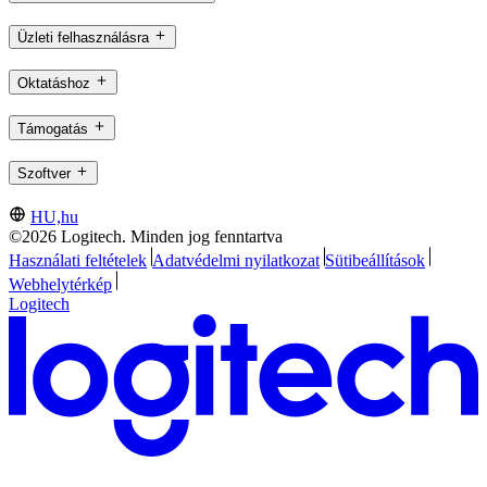
Üzleti felhasználásra
Oktatáshoz
Támogatás
Szoftver
HU,hu
©2026 Logitech. Minden jog fenntartva
Használati feltételek
Adatvédelmi nyilatkozat
Sütibeállítások
Webhelytérkép
Logitech