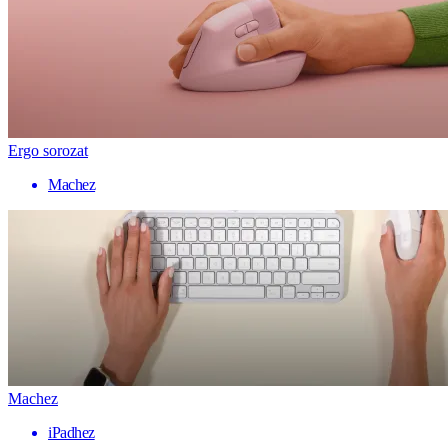
Ergo sorozat
Machez
Machez
iPadhez