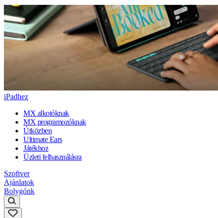
iPadhez
MX alkotóknak
MX programozóknak
Útközben
Ultimate Ears
Játékhoz
Üzleti felhasználásra
Szoftver
Ajánlatok
Bolygónk