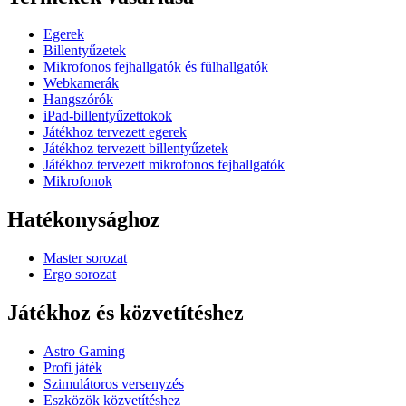
Egerek
Billentyűzetek
Mikrofonos fejhallgatók és fülhallgatók
Webkamerák
Hangszórók
iPad-billentyűzettokok
Játékhoz tervezett egerek
Játékhoz tervezett billentyűzetek
Játékhoz tervezett mikrofonos fejhallgatók
Mikrofonok
Hatékonysághoz
Master sorozat
Ergo sorozat
Játékhoz és közvetítéshez
Astro Gaming
Profi játék
Szimulátoros versenyzés
Eszközök közvetítéshez