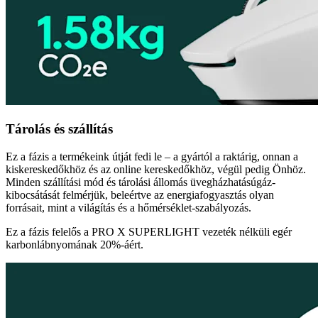
Tárolás és szállítás
Ez a fázis a termékeink útját fedi le – a gyártól a raktárig, onnan a
kiskereskedőkhöz és az online kereskedőkhöz, végül pedig Önhöz.
Minden szállítási mód és tárolási állomás üvegházhatásúgáz-
kibocsátását felmérjük, beleértve az energiafogyasztás olyan
forrásait, mint a világítás és a hőmérséklet-szabályozás.
Ez a fázis felelős a PRO X SUPERLIGHT vezeték nélküli egér
karbonlábnyomának 20%-áért.