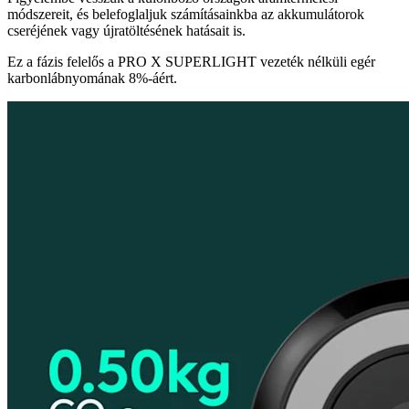
módszereit, és belefoglaljuk számításainkba az akkumulátorok
cseréjének vagy újratöltésének hatásait is.
Ez a fázis felelős a PRO X SUPERLIGHT vezeték nélküli egér
karbonlábnyomának 8%-áért.