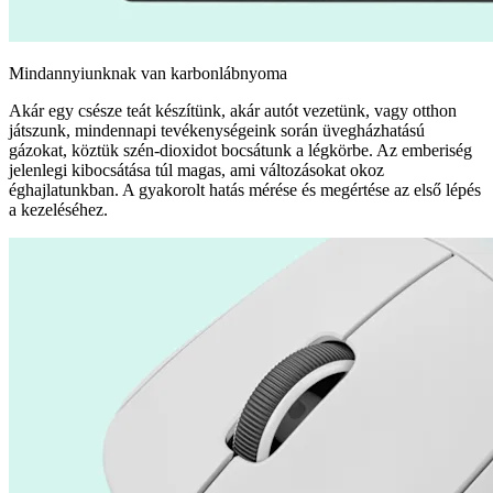
Mindannyiunknak van karbonlábnyoma
Akár egy csésze teát készítünk, akár autót vezetünk, vagy otthon
játszunk, mindennapi tevékenységeink során üvegházhatású
gázokat, köztük szén-dioxidot bocsátunk a légkörbe. Az emberiség
jelenlegi kibocsátása túl magas, ami változásokat okoz
éghajlatunkban. A gyakorolt hatás mérése és megértése az első lépés
a kezeléséhez.