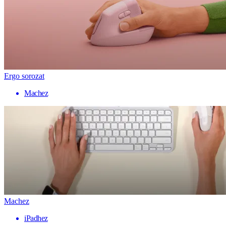
Ergo sorozat
Machez
Machez
iPadhez