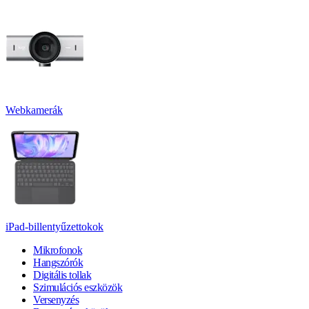
Webkamerák
iPad-billentyűzettokok
Mikrofonok
Hangszórók
Digitális tollak
Szimulációs eszközök
Versenyzés