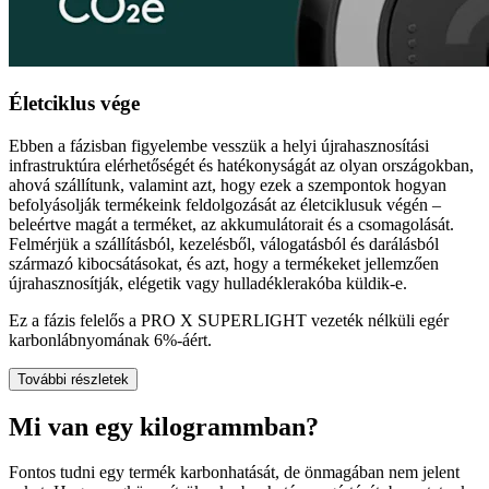
Életciklus vége
Ebben a fázisban figyelembe vesszük a helyi újrahasznosítási
infrastruktúra elérhetőségét és hatékonyságát az olyan országokban,
ahová szállítunk, valamint azt, hogy ezek a szempontok hogyan
befolyásolják termékeink feldolgozását az életciklusuk végén –
beleértve magát a terméket, az akkumulátorait és a csomagolását.
Felmérjük a szállításból, kezelésből, válogatásból és darálásból
származó kibocsátásokat, és azt, hogy a termékeket jellemzően
újrahasznosítják, elégetik vagy hulladéklerakóba küldik-e.
Ez a fázis felelős a PRO X SUPERLIGHT vezeték nélküli egér
karbonlábnyomának 6%-áért.
További részletek
Mi van egy kilogrammban?
Fontos tudni egy termék karbonhatását, de önmagában nem jelent