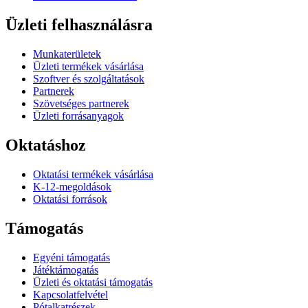
Üzleti felhasználásra
Munkaterületek
Üzleti termékek vásárlása
Szoftver és szolgáltatások
Partnerek
Szövetséges partnerek
Üzleti forrásanyagok
Oktatáshoz
Oktatási termékek vásárlása
K-12-megoldások
Oktatási források
Támogatás
Egyéni támogatás
Játéktámogatás
Üzleti és oktatási támogatás
Kapcsolatfelvétel
Pótalkatrészek