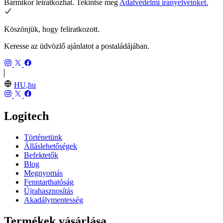
Bármikor leiratkozhat. Tekintse meg
Adatvédelmi irányelveinket.
Köszönjük, hogy feliratkozott.
Keresse az üdvözlő ajánlatot a postaládájában.
HU,hu
Logitech
Történetünk
Álláslehetőségek
Befektetők
Blog
Megnyomás
Fenntarthatóság
Újrahasznosítás
Akadálymentesség
Termékek vásárlása