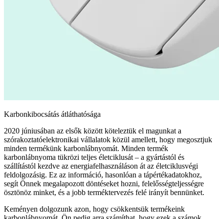
Karbonkibocsátás átláthatósága
2020 júniusában az elsők között köteleztük el magunkat a
szórakoztatóelektronikai vállalatok közül amellett, hogy megosztjuk
minden termékünk karbonlábnyomát. Minden termék
karbonlábnyoma tükrözi teljes életciklusát – a gyártástól és
szállítástól kezdve az energiafelhasználáson át az életciklusvégi
feldolgozásig. Ez az információ, hasonlóan a tápértékadatokhoz,
segít Önnek megalapozott döntéseket hozni, felelősségteljességre
ösztönöz minket, és a jobb terméktervezés felé irányít bennünket.
Keményen dolgozunk azon, hogy csökkentsük termékeink
karbonlábnyomát, Ön pedig arra számíthat, hogy ezek a számok