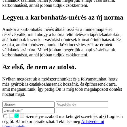
vállalatok számára. Minél jobban megértjük a napi vásárlásaink
karbonhatását, annál jobban tudjuk csökkenteni.
Legyen a karbonhatás-mérés az új norma
Amikor a karbonhatás-mérés általánossá és a mindennapi élet
részévé válik, mint ahogy a kalória feltüntetése a tápértékadatokon,
átláthatóbbak lesznek a vásárlási döntések klímát érintő hatásai. Ez
az oka, amiért módszertanunkat közkinccsé tesszük az érintett
vállalatok számára. Minél jobban megértjük a napi vásárlásaink
karbonhatását, annál jobban tudjuk csökkenteni.
Az első, de nem az utolsó.
Nyíltan megosztjuk a módszertanunkat és a folyamatunkat, hogy
más gyártók is csatlakozhassanak hozzánk, és építhessenek arra,
amit megtanultunk, így pedig Ön is még több megalapozott döntést
hozhat majd.
Személyre szabott marketinget szeretnék a(z) Logitech
cégtől. Bármikor leiratkozhat. Tekintse meg
Adatvédelmi
irányelveinket.