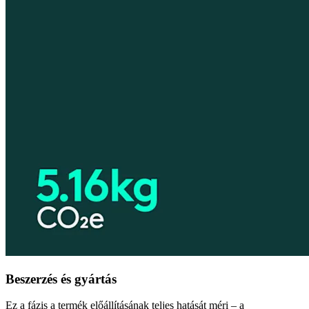
Beszerzés és gyártás
Ez a fázis a termék előállításának teljes hatását méri – a