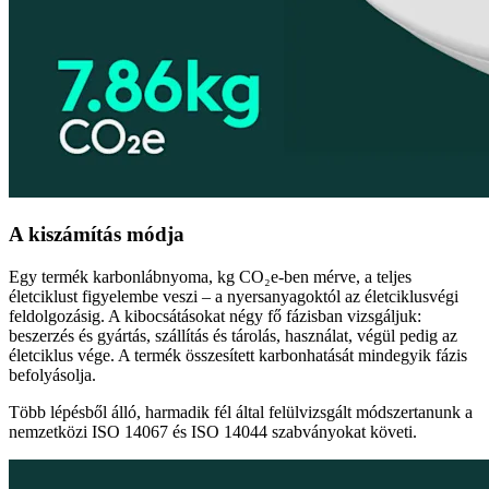
A kiszámítás módja
Egy termék karbonlábnyoma, kg CO₂e-ben mérve, a teljes
életciklust figyelembe veszi – a nyersanyagoktól az életciklusvégi
feldolgozásig. A kibocsátásokat négy fő fázisban vizsgáljuk:
beszerzés és gyártás, szállítás és tárolás, használat, végül pedig az
életciklus vége. A termék összesített karbonhatását mindegyik fázis
befolyásolja.
Több lépésből álló, harmadik fél által felülvizsgált módszertanunk a
nemzetközi ISO 14067 és ISO 14044 szabványokat követi.