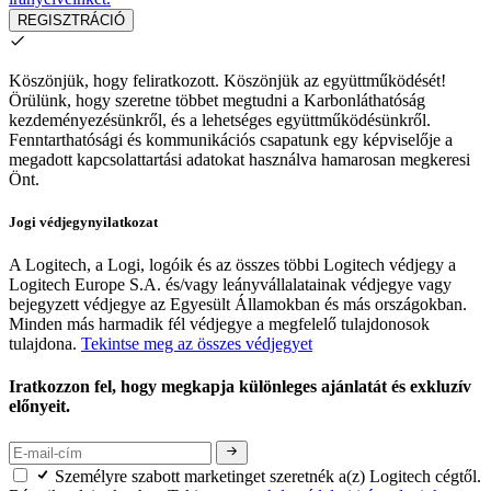
REGISZTRÁCIÓ
Köszönjük, hogy feliratkozott.
Köszönjük az együttműködését!
Örülünk, hogy szeretne többet megtudni a Karbonláthatóság
kezdeményezésünkről, és a lehetséges együttműködésünkről.
Fenntarthatósági és kommunikációs csapatunk egy képviselője a
megadott kapcsolattartási adatokat használva hamarosan megkeresi
Önt.
Jogi védjegynyilatkozat
A Logitech, a Logi, logóik és az összes többi Logitech védjegy a
Logitech Europe S.A. és/vagy leányvállalatainak védjegye vagy
bejegyzett védjegye az Egyesült Államokban és más országokban.
Minden más harmadik fél védjegye a megfelelő tulajdonosok
tulajdona.
Tekintse meg az összes védjegyet
Iratkozzon fel, hogy megkapja különleges ajánlatát és exkluzív
előnyeit.
Személyre szabott marketinget szeretnék a(z) Logitech cégtől.