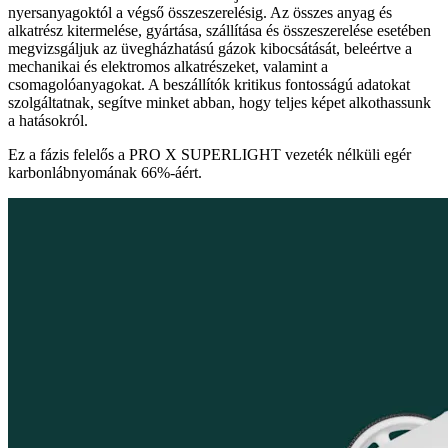
nyersanyagoktól a végső összeszerelésig. Az összes anyag és
alkatrész kitermelése, gyártása, szállítása és összeszerelése esetében
megvizsgáljuk az üvegházhatású gázok kibocsátását, beleértve a
mechanikai és elektromos alkatrészeket, valamint a
csomagolóanyagokat. A beszállítók kritikus fontosságú adatokat
szolgáltatnak, segítve minket abban, hogy teljes képet alkothassunk
a hatásokról.
Ez a fázis felelős a PRO X SUPERLIGHT vezeték nélküli egér
karbonlábnyomának 66%-áért.