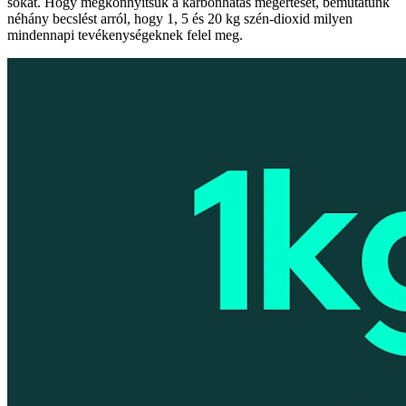
sokat. Hogy megkönnyítsük a karbonhatás megértését, bemutatunk
néhány becslést arról, hogy 1, 5 és 20 kg szén-dioxid milyen
mindennapi tevékenységeknek felel meg.