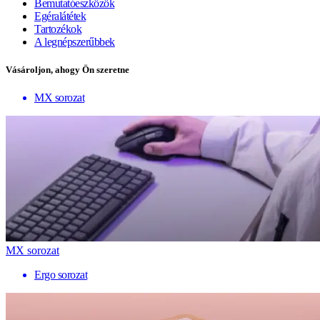
Bemutatóeszközök
Egéralátétek
Tartozékok
A legnépszerűbbek
Vásároljon, ahogy Ön szeretne
MX sorozat
MX sorozat
Ergo sorozat