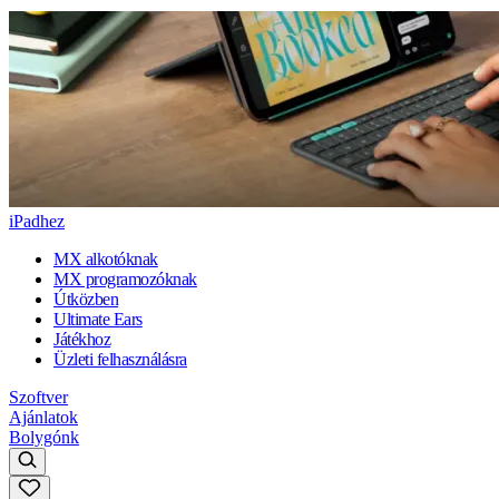
iPadhez
MX alkotóknak
MX programozóknak
Útközben
Ultimate Ears
Játékhoz
Üzleti felhasználásra
Szoftver
Ajánlatok
Bolygónk