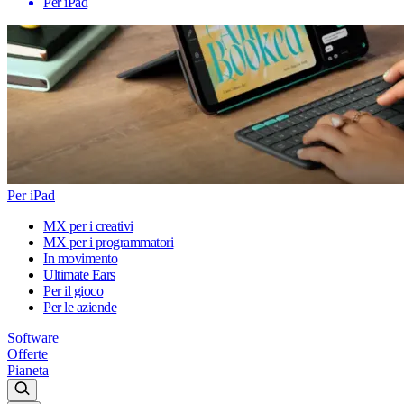
Per iPad
Per iPad
MX per i creativi
MX per i programmatori
In movimento
Ultimate Ears
Per il gioco
Per le aziende
Software
Offerte
Pianeta