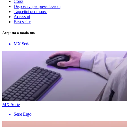
Corsa
Dispositivi per presentazioni
Tappetini per mouse
Accessori
Best seller
Acquista a modo tuo
MX Serie
MX Serie
Serie Ergo