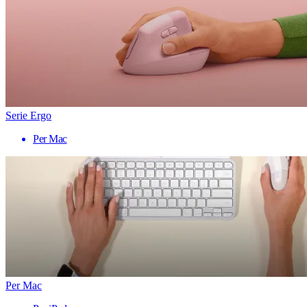
Serie Ergo
Per Mac
Per Mac