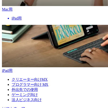
Mac用
iPad用
iPad用
クリエーター向けMX
プログラマー向け MX
外出先での使用
ゲーミング向け
法人ビジネス向け