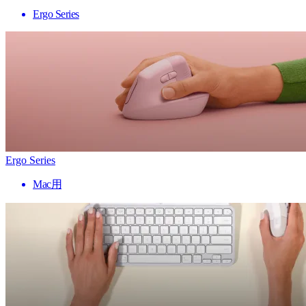
Ergo Series
Ergo Series
Mac用