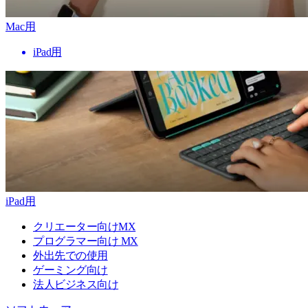
Mac用
iPad用
iPad用
クリエーター向けMX
プログラマー向け MX
外出先での使用
ゲーミング向け
法人ビジネス向け