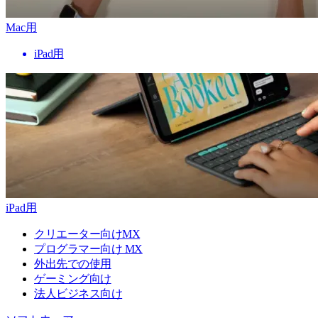
Mac用
iPad用
iPad用
クリエーター向けMX
プログラマー向け MX
外出先での使用
ゲーミング向け
法人ビジネス向け