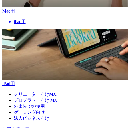
Mac用
iPad用
iPad用
クリエーター向けMX
プログラマー向け MX
外出先での使用
ゲーミング向け
法人ビジネス向け