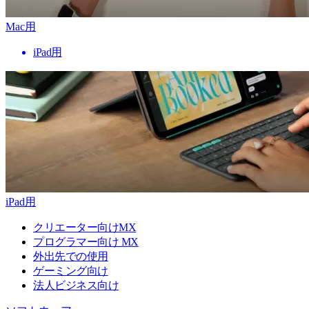
Mac用
iPad用
iPad用
クリエーター向けMX
プログラマー向け MX
外出先での使用
ゲーミング向け
法人ビジネス向け