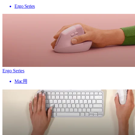
Ergo Series
Ergo Series
Mac用