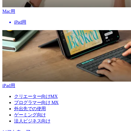
Mac用
iPad用
iPad用
クリエーター向けMX
プログラマー向け MX
外出先での使用
ゲーミング向け
法人ビジネス向け