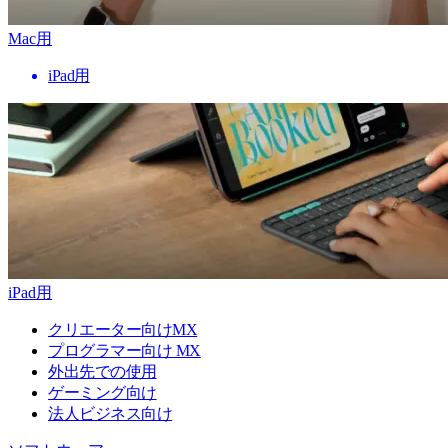
Mac用
iPad用
iPad用
クリエーター向けMX
プログラマー向け MX
外出先での使用
ゲーミング向け
法人ビジネス向け