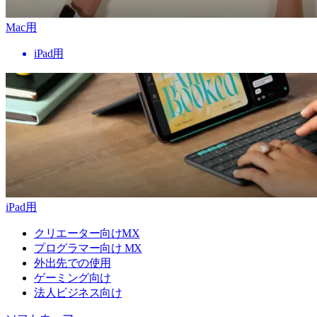
Mac用
iPad用
iPad用
クリエーター向けMX
プログラマー向け MX
外出先での使用
ゲーミング向け
法人ビジネス向け