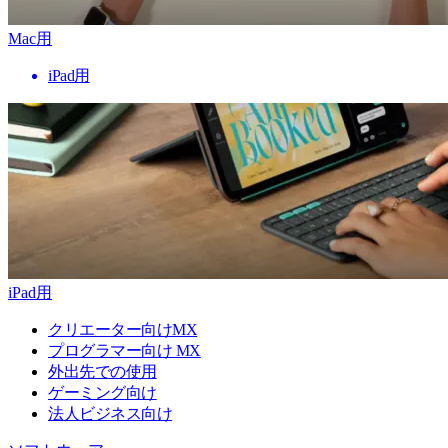
Mac用
iPad用
iPad用
クリエーター向けMX
プログラマー向け MX
外出先での使用
ゲーミング向け
法人ビジネス向け