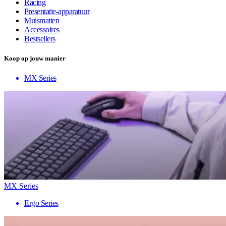
Racing
Presentatie-apparatuur
Muismatten
Accessoires
Bestsellers
Koop op jouw manier
MX Series
MX Series
Ergo Series