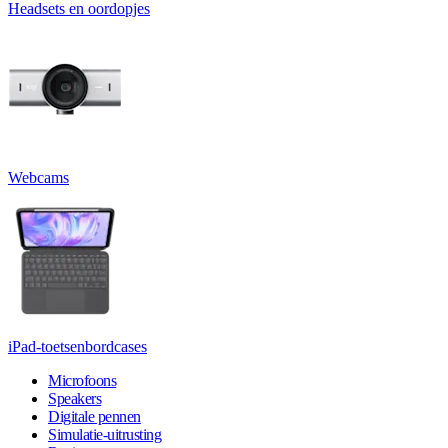
Headsets en oordopjes
Webcams
iPad-toetsenbordcases
Microfoons
Speakers
Digitale pennen
Simulatie-uitrusting