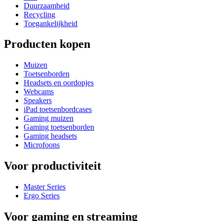
Duurzaamheid
Recycling
Toegankelijkheid
Producten kopen
Muizen
Toetsenborden
Headsets en oordopjes
Webcams
Speakers
iPad toetsenbordcases
Gaming muizen
Gaming toetsenborden
Gaming headsets
Microfoons
Voor productiviteit
Master Series
Ergo Series
Voor gaming en streaming