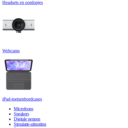
Headsets en oordopjes
Webcams
iPad-toetsenbordcases
Microfoons
Speakers
Digitale pennen
Simulatie-uitrusting