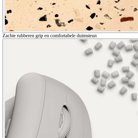
Zachte rubberen grip en comfortabele duimsteun