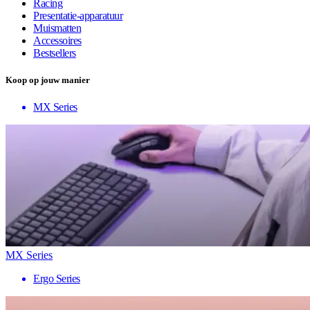
Racing
Presentatie-apparatuur
Muismatten
Accessoires
Bestsellers
Koop op jouw manier
MX Series
MX Series
Ergo Series