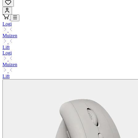
Logi
Muizen
Lift
Logi
Muizen
Lift