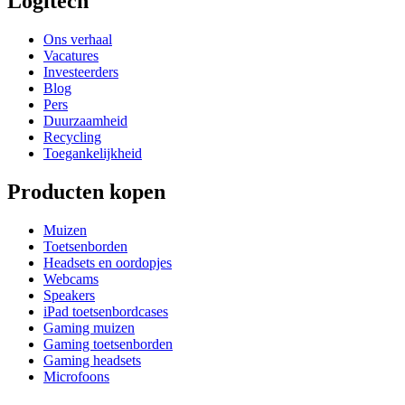
Logitech
Ons verhaal
Vacatures
Investeerders
Blog
Pers
Duurzaamheid
Recycling
Toegankelijkheid
Producten kopen
Muizen
Toetsenborden
Headsets en oordopjes
Webcams
Speakers
iPad toetsenbordcases
Gaming muizen
Gaming toetsenborden
Gaming headsets
Microfoons