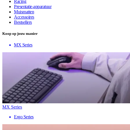
Racing
Presentatie-apparatuur
Muismatten
Accessoires
Bestsellers
Koop op jouw manier
MX Series
MX Series
Ergo Series