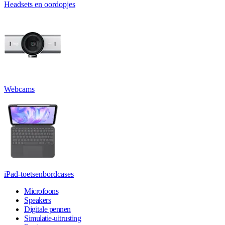
Headsets en oordopjes
Webcams
iPad-toetsenbordcases
Microfoons
Speakers
Digitale pennen
Simulatie-uitrusting