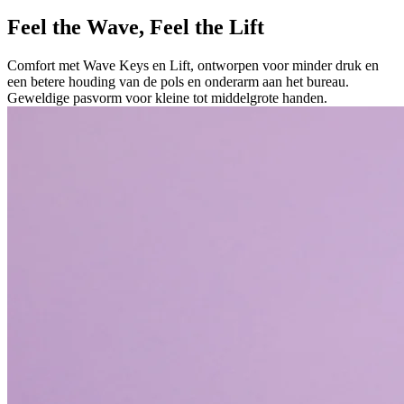
Feel the Wave, Feel the Lift
Comfort met Wave Keys en Lift, ontworpen voor minder druk en
een betere houding van de pols en onderarm aan het bureau.
Geweldige pasvorm voor kleine tot middelgrote handen.